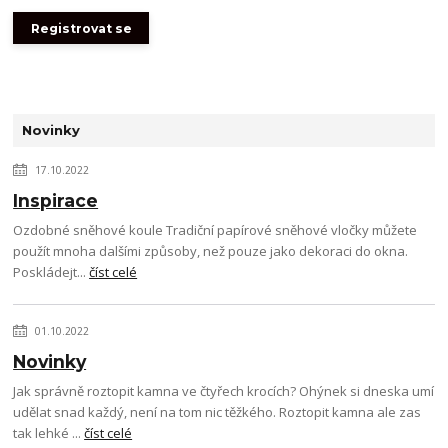
Registrovat se
Novinky
17.10.2022
Inspirace
Ozdobné sněhové koule Tradiční papírové sněhové vločky můžete
použít mnoha dalšími způsoby, než pouze jako dekoraci do okna.
Poskládejt...
číst celé
01.10.2022
Novinky
Jak správně roztopit kamna ve čtyřech krocích? Ohýnek si dneska umí
udělat snad každý, není na tom nic těžkého. Roztopit kamna ale zas
tak lehké ...
číst celé