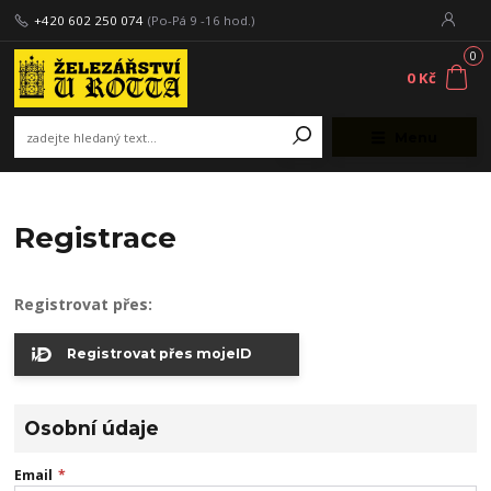
+420 602 250 074
(Po-Pá 9 -16 hod.)
0
0 Kč
Menu
Registrace
Registrovat přes:
Registrovat přes mojeID
Osobní údaje
Email
*