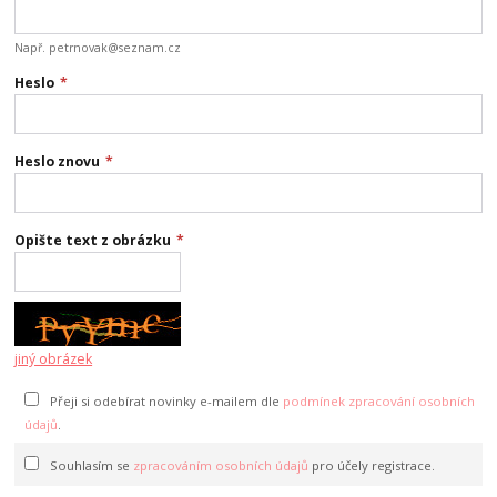
Např. petrnovak@seznam.cz
Heslo
*
Heslo znovu
*
Opište text z obrázku
*
jiný obrázek
Přeji si odebírat novinky e-mailem dle
podmínek zpracování osobních
údajů
.
Souhlasím se
zpracováním osobních údajů
pro účely registrace.