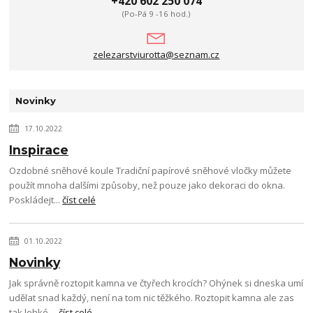
+420 602 250 074
(Po-Pá 9 -16 hod.)
zelezarstviurotta@seznam.cz
Novinky
17.10.2022
Inspirace
Ozdobné sněhové koule Tradiční papírové sněhové vločky můžete
použít mnoha dalšími způsoby, než pouze jako dekoraci do okna.
Poskládejt...
číst celé
01.10.2022
Novinky
Jak správně roztopit kamna ve čtyřech krocích? Ohýnek si dneska umí
udělat snad každý, není na tom nic těžkého. Roztopit kamna ale zas
tak lehké ...
číst celé