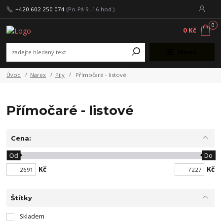
+420 602 250 074
(Po-Pá 9 -16 hod.)
0
0 Kč
Menu
Úvod
Narex
Pily
Přímočaré - listové
Přímočaré - listové
Cena:
Od
Do
Kč
Kč
Štítky
Skladem