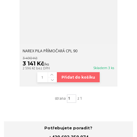
NAREX PILA PŘÍMOČARÁ CPL 90
3 490 Kč
3 141 Kč
/
ks
Skladem 3 ks
2 596 Kč
bez DPH
Přidat do košíku
strana
z 1
Potřebujete poradit?