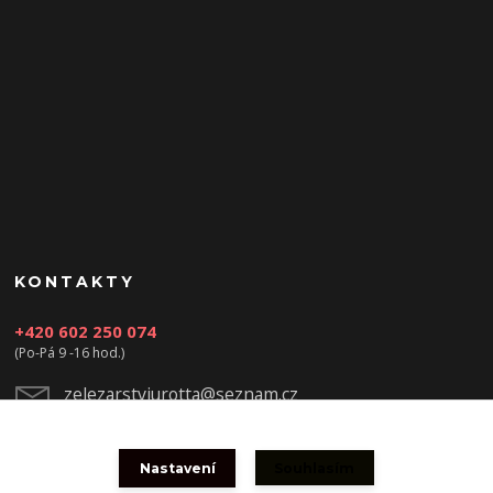
KONTAKTY
+420 602 250 074
(Po-Pá 9 -16 hod.)
zelezarstviurotta@seznam.cz
Nastavení
Souhlasím