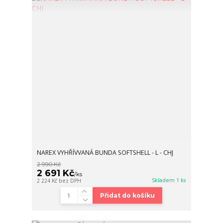
NAREX VYHŘÍVVANÁ BUNDA SOFTSHELL - L - CHJ
2 990 Kč
2 691 Kč
/
ks
Skladem 1 ks
2 224 Kč
bez DPH
Přidat do košíku