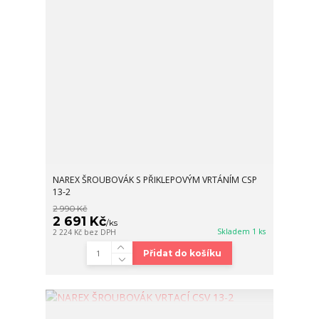
NAREX ŠROUBOVÁK S PŘIKLEPOVÝM VRTÁNÍM CSP
13-2
2 990 Kč
2 691 Kč
/
ks
Skladem 1 ks
2 224 Kč
bez DPH
Přidat do košíku