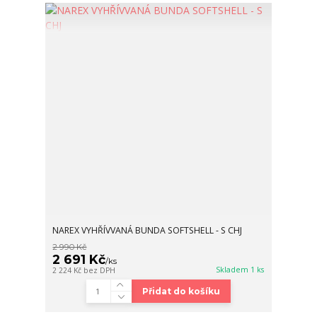
NAREX VYHŘÍVVANÁ BUNDA SOFTSHELL - S CHJ
2 990 Kč
2 691 Kč
/
ks
Skladem 1 ks
2 224 Kč
bez DPH
Přidat do košíku