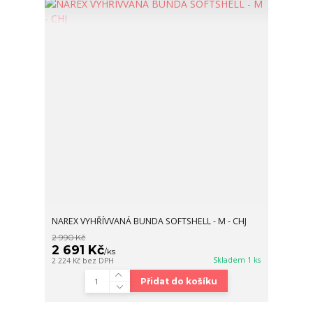
NAREX VYHŘÍVVANÁ BUNDA SOFTSHELL - M - CHJ
2 990 Kč
2 691 Kč
/
ks
Skladem 1 ks
2 224 Kč
bez DPH
Přidat do košíku