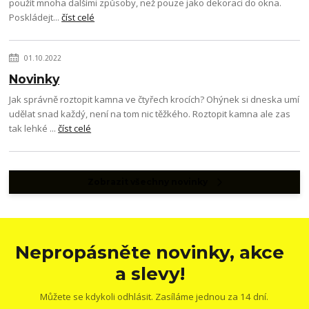
použít mnoha dalšími způsoby, než pouze jako dekoraci do okna.
Poskládejt...
číst celé
01.10.2022
Novinky
Jak správně roztopit kamna ve čtyřech krocích? Ohýnek si dneska umí
udělat snad každý, není na tom nic těžkého. Roztopit kamna ale zas
tak lehké ...
číst celé
Zobrazit všechny novinky
Nepropásněte novinky, akce
a slevy!
Můžete se kdykoli odhlásit. Zasíláme jednou za 14 dní.