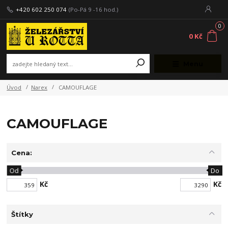
+420 602 250 074
(Po-Pá 9 -16 hod.)
0
0 Kč
Menu
Úvod
Narex
CAMOUFLAGE
CAMOUFLAGE
Cena:
Od
Do
Kč
Kč
Štítky