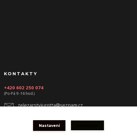
KONTAKTY
+420 602 250 074
(Po-Pá 9 -16 hod.)
zelezarstviurotta@seznam.cz
Nastavení
Souhlasím