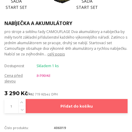
NABÍJEČKA A AKUMULÁTORY
pro stroje a svítilnu řady CAMOUFLAGE Dva akumulátory a nabíječka by
měly tvořit základní příslušenství každého výkonnějšího nářadí. Zatímco s
jedním akumulátorem se pracuje, druhý se nabíjí. Startovací set
Camouflage obsahuje dva výkonné 4Ah akumulátory a rychlou nabíječku.
Nabízí se za zvýhodněn...
celý popis
Dostupnost
Skladem 1 ks
Cena před
3 790 Kč
slevou
3 290 Kč
/
ks
2 719 Kč
bez DPH
Přidat do košíku
Číslo produktu:
406019