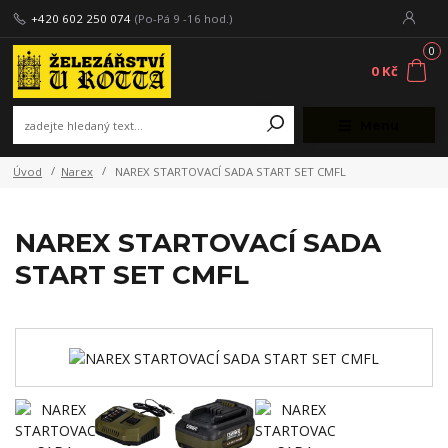
+420 602 250 074
(Po-Pá 9 -16 hod.)
0
0 Kč
Menu
Úvod
Narex
NAREX STARTOVACÍ SADA START SET CMFL
NAREX STARTOVACÍ SADA
START SET CMFL