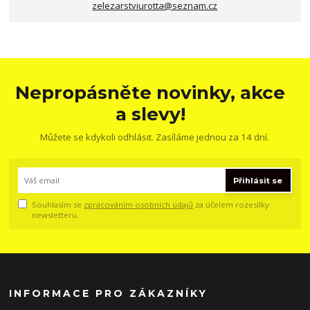
zelezarstviurotta@seznam.cz
Nepropásněte novinky, akce
a slevy!
Můžete se kdykoli odhlásit. Zasíláme jednou za 14 dní.
Přihlásit se
Souhlasím se
zpracováním osobních údajů
za účelem rozesílky
newsletteru.
INFORMACE PRO ZÁKAZNÍKY