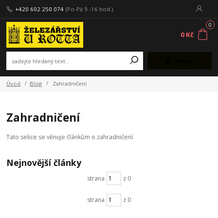
+420 602 250 074
(Po-Pá 9 -16 hod.)
0
0 Kč
Menu
Úvod
Blog
Zahradničení
Zahradničení
Tato sekce se věnuje článkům o zahradničení.
Nejnovější články
strana
z 0
strana
z 0