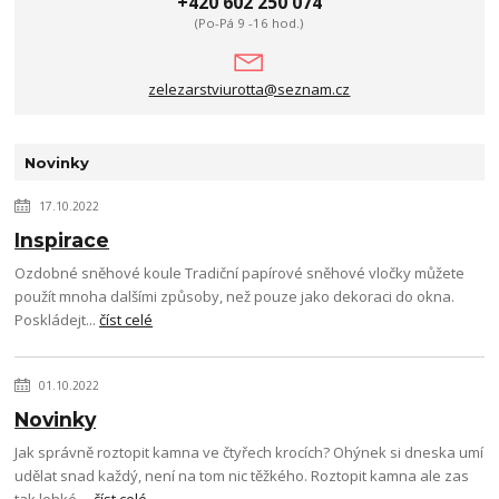
+420 602 250 074
(Po-Pá 9 -16 hod.)
zelezarstviurotta@seznam.cz
Novinky
17.10.2022
Inspirace
Ozdobné sněhové koule Tradiční papírové sněhové vločky můžete
použít mnoha dalšími způsoby, než pouze jako dekoraci do okna.
Poskládejt...
číst celé
01.10.2022
Novinky
Jak správně roztopit kamna ve čtyřech krocích? Ohýnek si dneska umí
udělat snad každý, není na tom nic těžkého. Roztopit kamna ale zas
tak lehké ...
číst celé