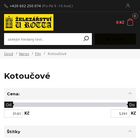
+420 602 250 074
(Po-Pá 9 -16 hod.)
0
0 Kč
Menu
Úvod
Narex
Pily
Kotoučové
Kotoučové
Cena:
Od
Do
Kč
Kč
Štítky