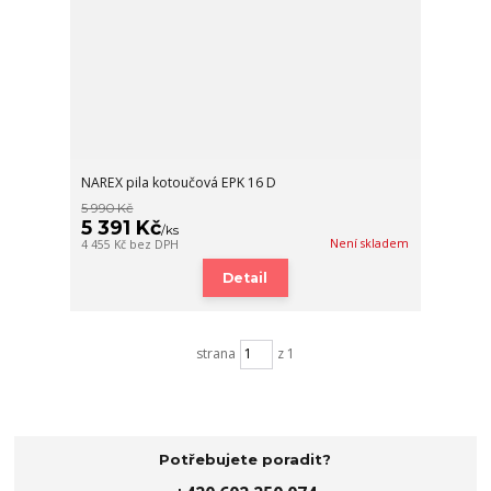
NAREX pila kotoučová EPK 16 D
5 990 Kč
5 391 Kč
/
ks
Není skladem
4 455 Kč
bez DPH
Detail
strana
z 1
Potřebujete poradit?