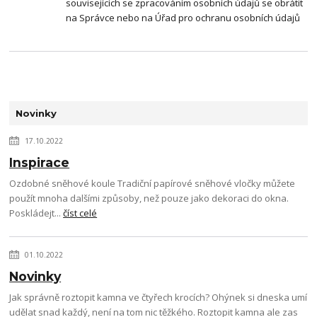
souvisejících se zpracováním osobních údajů se obrátit
na Správce nebo na Úřad pro ochranu osobních údajů
Novinky
17.10.2022
Inspirace
Ozdobné sněhové koule Tradiční papírové sněhové vločky můžete
použít mnoha dalšími způsoby, než pouze jako dekoraci do okna.
Poskládejt...
číst celé
01.10.2022
Novinky
Jak správně roztopit kamna ve čtyřech krocích? Ohýnek si dneska umí
udělat snad každý, není na tom nic těžkého. Roztopit kamna ale zas