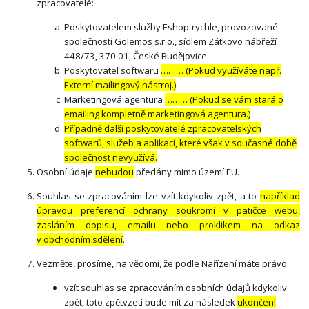
zpracovatelé:
Poskytovatelem služby Eshop-rychle, provozované
společností Golemos s.r.o., sídlem Zátkovo nábřeží
448/73, 370 01, České Budějovice
Poskytovatel softwaru
……… (Pokud využíváte např.
Externí mailingový nástroj.)
Marketingová agentura
……… (Pokud se vám stará o
emailing kompletně marketingová agentura.)
Případně další poskytovatelé zpracovatelských
softwarů, služeb a aplikací, které však v současné době
společnost nevyužívá.
Osobní údaje
nebudou
předány mimo území EU.
Souhlas se zpracováním lze vzít kdykoliv zpět, a to
například
úpravou preferencí ochrany soukromí v patičce webu,
zasláním dopisu, emailu nebo proklikem na odkaz
v obchodním sdělení
.
Vezměte, prosíme, na vědomí, že podle Nařízení máte právo:
vzít souhlas se zpracováním osobních údajů kdykoliv
zpět, toto zpětvzetí bude mít za následek
ukončení