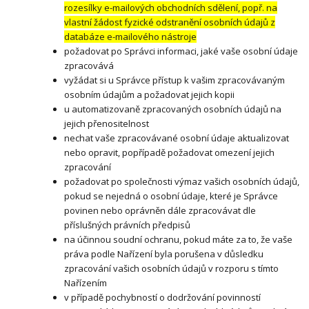
rozesílky e-mailových obchodních sdělení, popř. na
vlastní žádost fyzické odstranění osobních údajů z
databáze e-mailového nástroje
požadovat po Správci informaci, jaké vaše osobní údaje
zpracovává
vyžádat si u Správce přístup k vašim zpracovávaným
osobním údajům a požadovat jejich kopii
u automatizovaně zpracovaných osobních údajů na
jejich přenositelnost
nechat vaše zpracovávané osobní údaje aktualizovat
nebo opravit, popřípadě požadovat omezení jejich
zpracování
požadovat po společnosti výmaz vašich osobních údajů,
pokud se nejedná o osobní údaje, které je Správce
povinen nebo oprávněn dále zpracovávat dle
příslušných právních předpisů
na účinnou soudní ochranu, pokud máte za to, že vaše
práva podle Nařízení byla porušena v důsledku
zpracování vašich osobních údajů v rozporu s tímto
Nařízením
v případě pochybností o dodržování povinností