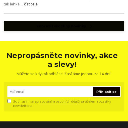
tak lehké ...
číst celé
Zobrazit všechny novinky
Nepropásněte novinky, akce
a slevy!
Můžete se kdykoli odhlásit. Zasíláme jednou za 14 dní.
Přihlásit se
Souhlasím se
zpracováním osobních údajů
za účelem rozesílky
newsletteru.