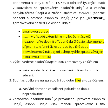
parlamentu a Rady (EU) č. 2016/679 o ochraně fyzických osob
v souvislosti se zpracováním osobních údajů a o volném
pohybu těchto údajů a o zrušení směrnice 95/46/ES (obecné
nařízení o ochraně osobních údajů) (dále jen
„Nařízení“
),
zpracovával/a následující osobní údaje:
emailovou adresu
……… v případě externích e-mailových nástrojů
nezapomeňte doplnit případné další údaje jako jméno a
příjmení; telefonní číslo; adresu bydliště apod.
(newsletterový nástroj od Eshop-rychle zpracovává jen
e-mailovou adresu)
Výše uvedené osobní údaje budou zpracovány za účelem:
zařazení do databáze pro zasílání online obchodních
sdělení.
Souhlas udělujete na zpracování po dobu
3 let
a to za účelem:
zasílání obchodních sdělení, pokud tuto dobu
neprodloužíte
Zpracování osobních údajů je prováděno Správcem osobních
údajů, osobní údaje však mohou zpracovávat i tito