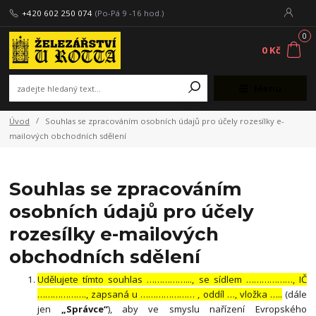
+420 602 250 074
(Po-Pá 9 -16 hod.)
0
0 Kč
Menu
Úvod
Souhlas se zpracováním osobních údajů pro účely rozesílky e-
mailových obchodních sdělení
Souhlas se zpracováním
osobních údajů pro účely
rozesílky e-mailových
obchodních sdělení
Udělujete tímto souhlas ……………..., se sídlem ………………, IČ
………………., zapsaná u ………………… , oddíl …, vložka …..
(dále
jen
„Správce“
), aby ve smyslu nařízení Evropského