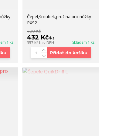
nůžky
Čepel,šroubek,pružina pro nůžky
PX92
480 Kč
432 Kč
/
ks
dem 1 ks
Skladem 1 ks
357 Kč
bez DPH
íku
Přidat do košíku