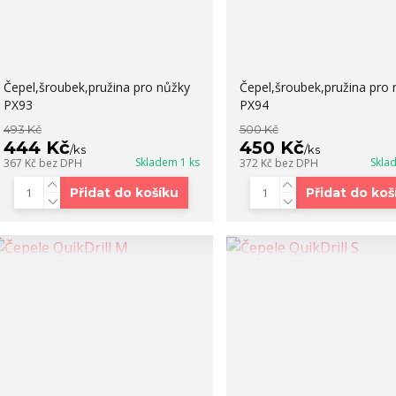
Čepel,šroubek,pružina pro nůžky
Čepel,šroubek,pružina pro 
PX93
PX94
493 Kč
500 Kč
444 Kč
450 Kč
/
ks
/
ks
Skladem 1 ks
Skla
367 Kč
bez DPH
372 Kč
bez DPH
Přidat do košíku
Přidat do koš