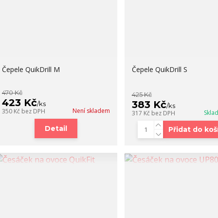
Čepele QuikDrill M
Čepele QuikDrill S
470 Kč
425 Kč
423 Kč
383 Kč
/
ks
/
ks
Není skladem
350 Kč
bez DPH
Skla
317 Kč
bez DPH
Detail
Přidat do koš