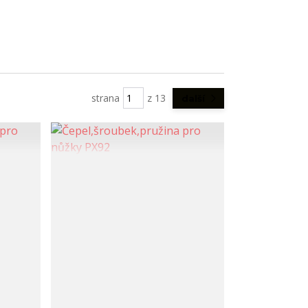
strana
z 13
další