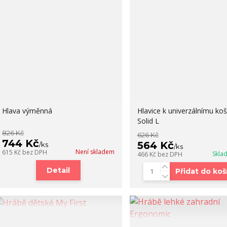
Hlava výměnná
Hlavice k univerzálnímu koš
Solid L
826 Kč
626 Kč
744 Kč
564 Kč
/
ks
/
ks
Není skladem
615 Kč
bez DPH
Skla
466 Kč
bez DPH
Detail
Přidat do koš