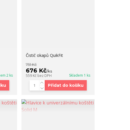
Čistič okapů QuikFit
751 Kč
676 Kč
/
ks
dem 2 ks
Skladem 1 ks
559 Kč
bez DPH
íku
Přidat do košíku