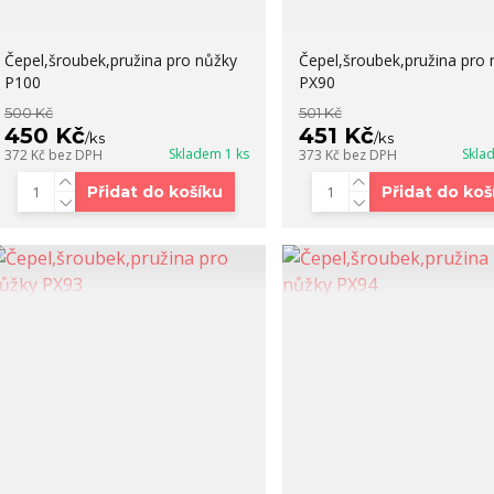
Čepel,šroubek,pružina pro nůžky
Čepel,šroubek,pružina pro 
P100
PX90
500 Kč
501 Kč
450 Kč
451 Kč
/
ks
/
ks
Skladem 1 ks
Skla
372 Kč
bez DPH
373 Kč
bez DPH
Přidat do košíku
Přidat do koš