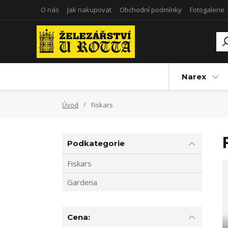
O nás
Jak nakupovat
Obchodní podmínky
Fotogalerie
Narex
Úvod
Fiskars
Podkategorie
Fiskars
Gardena
Cena: