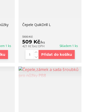
nůžky
Čepele QuikDrill L
566 Kč
509 Kč
/
ks
dem 1 ks
Skladem 1 ks
421 Kč
bez DPH
íku
Přidat do košíku