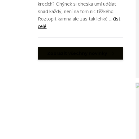
krocích? Ohýnek si dneska umí udělat
snad každý, není na tom nic těžkého.
Roztopit kamna ale zas tak lehké ...
číst
celé
Zobrazit všechny novinky