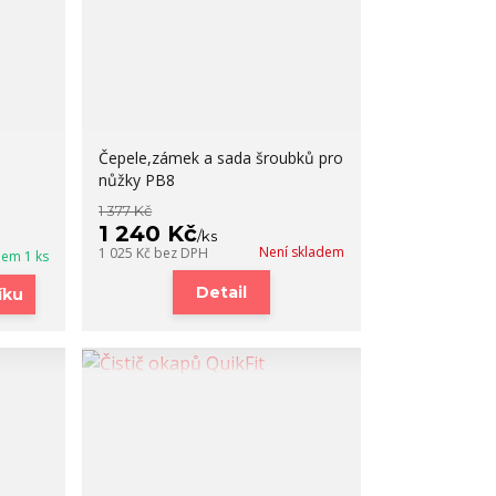
Čepele,zámek a sada šroubků pro
nůžky PB8
1 377 Kč
1 240 Kč
/
ks
Není skladem
1 025 Kč
bez DPH
dem 1 ks
Detail
íku