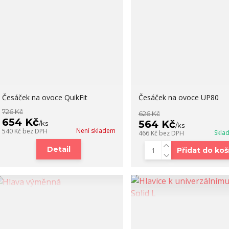
Česáček na ovoce QuikFit
Česáček na ovoce UP80
726 Kč
626 Kč
654 Kč
564 Kč
/
ks
/
ks
Není skladem
540 Kč
bez DPH
Skla
466 Kč
bez DPH
Detail
Přidat do koš