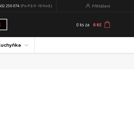
602 250 074
(Po-Pá 9 -16 hod.)
Přihlášení
0
ks
za
0 Kč
t
Kuchyňka