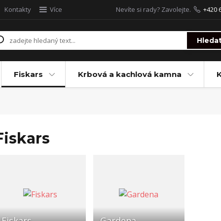
Kontakty
Více
Nevíte si rady? Zavolejte.
+420 
Hleda
Fiskars
Krbová a kachlová kamna
Fiskars
Fiskars
Gardena