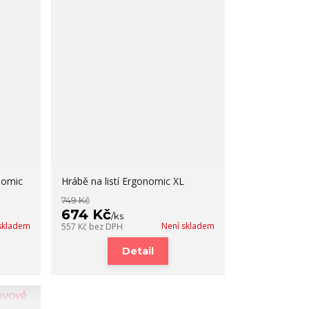
nomic
Hrábě na listí Ergonomic XL
749 Kč
674 Kč
/
ks
skladem
Není skladem
557 Kč
bez DPH
Detail