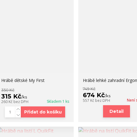
Hrábě dětské My First
Hrábě lehké zahradní Ergo
749 Kč
350 Kč
674 Kč
315 Kč
/
ks
/
ks
Není 
557 Kč
bez DPH
Skladem 1 ks
260 Kč
bez DPH
Detail
Přidat do košíku