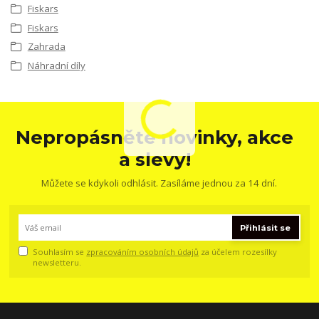
Fiskars
Fiskars
Zahrada
Náhradní díly
Nepropásněte novinky, akce
a slevy!
Můžete se kdykoli odhlásit. Zasíláme jednou za 14 dní.
Přihlásit se
Souhlasím se
zpracováním osobních údajů
za účelem rozesílky
newsletteru.