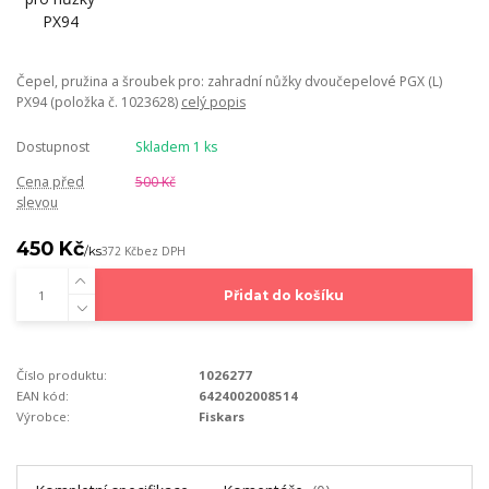
Čepel, pružina a šroubek pro: zahradní nůžky dvoučepelové PGX (L)
PX94 (položka č. 1023628)
celý popis
Dostupnost
Skladem 1 ks
Cena před
500 Kč
slevou
450 Kč
/
ks
372 Kč
bez DPH
Přidat do košíku
Číslo produktu:
1026277
EAN kód:
6424002008514
Výrobce:
Fiskars