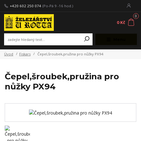
+420 602 250 074
(Po-Pá 9 -16 hod.)
0
0 Kč
Menu
Úvod
Fiskars
Čepel,šroubek,pružina pro nůžky PX94
Čepel,šroubek,pružina pro
nůžky PX94