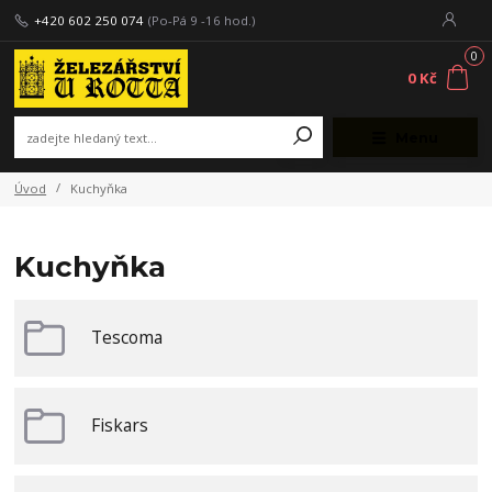
+420 602 250 074
(Po-Pá 9 -16 hod.)
0
0 Kč
Menu
Úvod
Kuchyňka
Kuchyňka
Tescoma
Fiskars