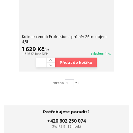
Kolimax rendlík Professional průměr 26cm objem
4,5L
1 629 Kč
/
ks
skladem 1 ks
1 346 Kč
bez DPH
Přidat do košíku
strana
z 1
Potřebujete poradit?
+420 602 250 074
(Po-Pá 9 -16 hod.)