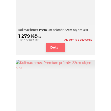
Kolimax hrnec Premium průměr 22cm objem 4,5L
1 279 Kč
/
ks
skladem u dodavatele
1 057 Kč
bez DPH
Detail