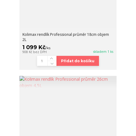
Kolimax rendlík Professional průměr 18cm objem
2L
1 099 Kč
/
ks
skladem 1 ks
908 Kč
bez DPH
Přidat do košíku