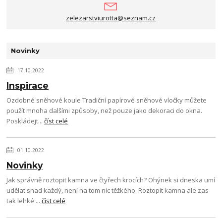
zelezarstviurotta@seznam.cz
Novinky
17.10.2022
Inspirace
Ozdobné sněhové koule Tradiční papírové sněhové vločky můžete
použít mnoha dalšími způsoby, než pouze jako dekoraci do okna.
Poskládejt...
číst celé
01.10.2022
Novinky
Jak správně roztopit kamna ve čtyřech krocích? Ohýnek si dneska umí
udělat snad každý, není na tom nic těžkého. Roztopit kamna ale zas
tak lehké ...
číst celé