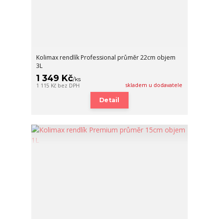
Kolimax rendlík Professional průměr 22cm objem
3L
1 349 Kč
/
ks
skladem u dodavatele
1 115 Kč
bez DPH
Detail