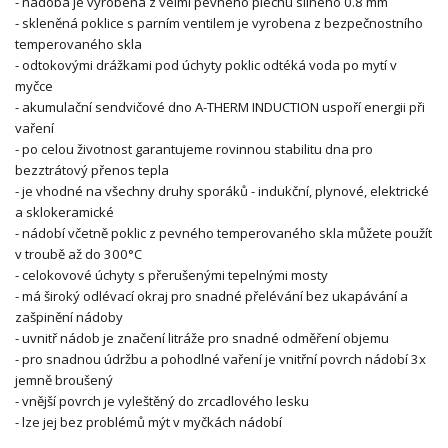
- nádoba je vyrobena z velmi pevného plechu silného 0.8 mm
- skleněná poklice s parním ventilem je vyrobena z bezpečnostního
temperovaného skla
- odtokovými drážkami pod úchyty poklic odtéká voda po mytí v
myčce
- akumulační sendvičové dno A-THERM INDUCTION uspoří energii při
vaření
- po celou životnost garantujeme rovinnou stabilitu dna pro
bezztrátový přenos tepla
- je vhodné na všechny druhy sporáků - indukční, plynové, elektrické
a sklokeramické
- nádobí včetně poklic z pevného temperovaného skla můžete použít
v troubě až do 300°C
- celokovové úchyty s přerušenými tepelnými mosty
- má široký odlévací okraj pro snadné přelévání bez ukapávání a
zašpinění nádoby
- uvnitř nádob je značení litráže pro snadné odměření objemu
- pro snadnou údržbu a pohodlné vaření je vnitřní povrch nádobí 3x
jemně broušený
- vnější povrch je vyleštěný do zrcadlového lesku
- lze jej bez problémů mýt v myčkách nádobí