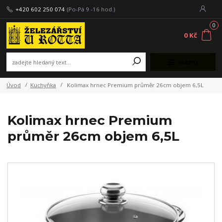
+420 602 250 074
(Po-Pá 9 -16 hod.)
0
0 Kč
Menu
Úvod
Kuchyňka
Kolimax hrnec Premium průměr 26cm objem 6,5L
Kolimax hrnec Premium
průměr 26cm objem 6,5L