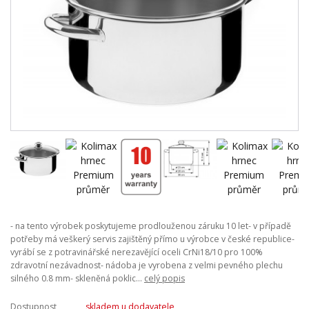
- na tento výrobek poskytujeme prodlouženou záruku 10 let- v případě
potřeby má veškerý servis zajištěný přímo u výrobce v české republice-
vyrábí se z potravinářské nerezavějící oceli CrNi18/10 pro 100%
zdravotní nezávadnost- nádoba je vyrobena z velmi pevného plechu
silného 0.8 mm- skleněná poklic...
celý popis
Dostupnost
skladem u dodavatele