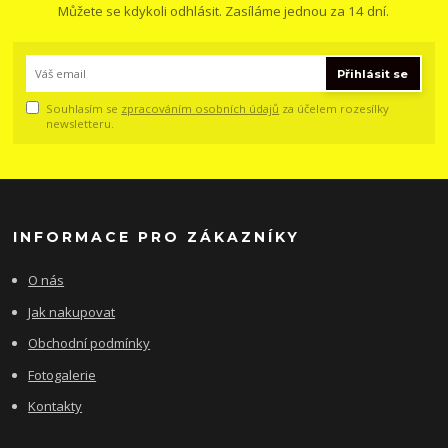
Můžete se kdykoli odhlásit. Zasíláme jednou za 14 dní.
Přihlásit se
Souhlasím se
zpracováním osobních údajů
za účelem rozesílky
newsletteru.
INFORMACE PRO ZÁKAZNÍKY
O nás
Jak nakupovat
Obchodní podmínky
Fotogalerie
Kontakty