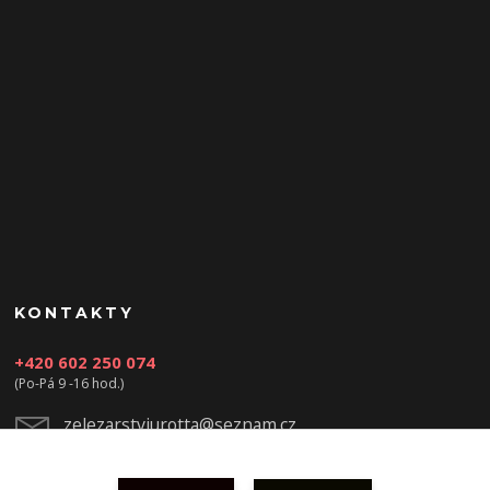
KONTAKTY
+420 602 250 074
(Po-Pá 9 -16 hod.)
zelezarstviurotta@seznam.cz