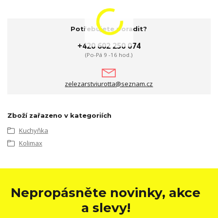
Potřebujete poradit?
+420 602 250 074
(Po-Pá 9 -16 hod.)
zelezarstviurotta@seznam.cz
Zboží zařazeno v kategoriích
Kuchyňka
Kolimax
Nepropásněte novinky, akce
a slevy!