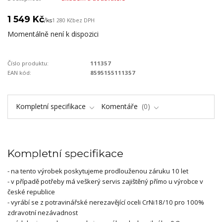
1 549 Kč
/
ks
1 280 Kč
bez DPH
Momentálně není k dispozici
Číslo produktu:
111357
EAN kód:
8595155111357
Kompletní specifikace
Komentáře
0
Kompletní specifikace
- na tento výrobek poskytujeme prodlouženou záruku 10 let
- v případě potřeby má veškerý servis zajištěný přímo u výrobce v
české republice
- vyrábí se z potravinářské nerezavějící oceli CrNi18/10 pro 100%
zdravotní nezávadnost