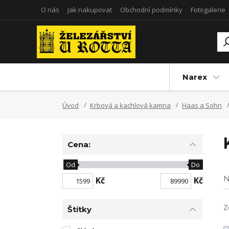
O nás
Jak nakupovat
Obchodní podmínky
Fotogalerie
Narex
Úvod
Krbová a kachlová kamna
Haas a Sohn
Cena:
Od
Do
N
Kč
Kč
Z
Štítky