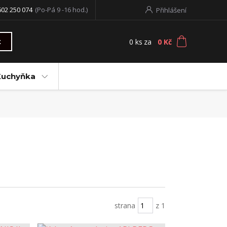
602 250 074
(Po-Pá 9 -16 hod.)
Přihlášení
0
ks
za
0 Kč
t
Kuchyňka
strana
z 1