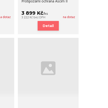
Protipožární ochrana Ascim II
3 899 Kč
/
ks
na dotaz
na dotaz
3 222 Kč
bez DPH
Detail