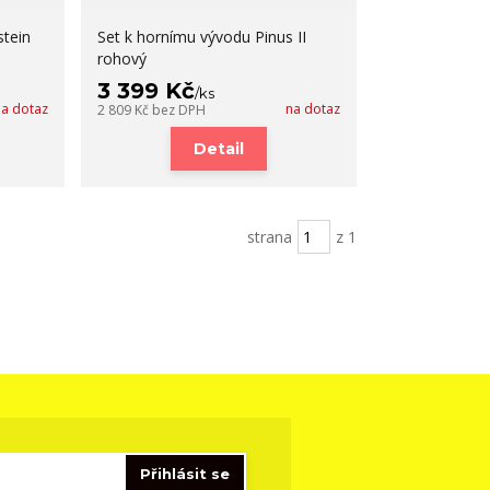
stein
Set k hornímu vývodu Pinus II
rohový
3 399 Kč
/
ks
na dotaz
na dotaz
2 809 Kč
bez DPH
Detail
strana
z 1
Přihlásit se