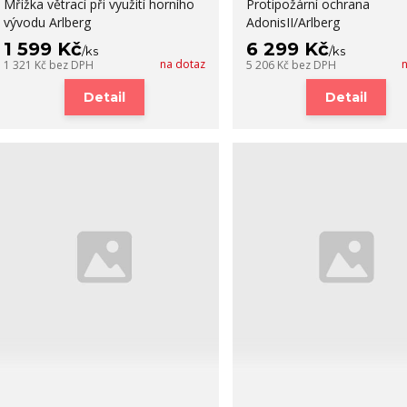
Mřížka větrací při využití horního
Protipožární ochrana
vývodu Arlberg
AdonisII/Arlberg
1 599 Kč
6 299 Kč
/
ks
/
ks
na dotaz
1 321 Kč
bez DPH
5 206 Kč
bez DPH
Detail
Detail