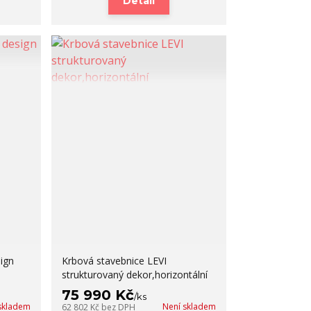
Detail
ign
Krbová stavebnice LEVI
strukturovaný dekor,horizontální
75 990 Kč
/
ks
skladem
Není skladem
62 802 Kč
bez DPH