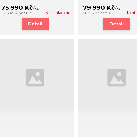
75 990 Kč
79 990 Kč
/
ks
/
ks
Není skladem
Není 
62 802 Kč
bez DPH
66 107 Kč
bez DPH
Detail
Detail