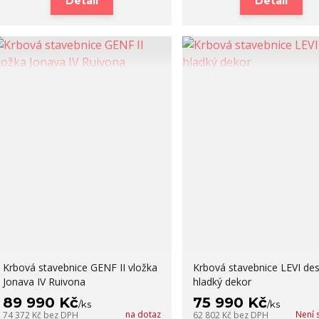
Detail
Detail
Krbová stavebnice GENF II vložka
Krbová stavebnice LEVI des
Jonava IV Ruivona
hladký dekor
89 990 Kč
75 990 Kč
/
ks
/
ks
na dotaz
Není 
74 372 Kč
bez DPH
62 802 Kč
bez DPH