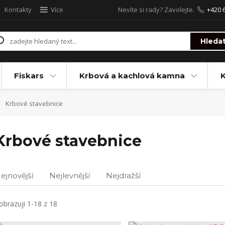
Kontakty
Více
Nevíte si rady? Zavolejte.
+420 
Hleda
Fiskars
Krbová a kachlová kamna
Krbové stavebnice
Krbové stavebnice
ejnovější
Nejlevnější
Nejdražší
obrazuji 1-18 z 18