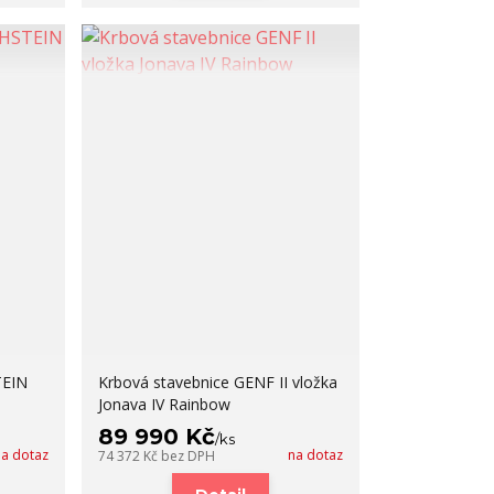
TEIN
Krbová stavebnice GENF II vložka
Jonava IV Rainbow
89 990 Kč
/
ks
na dotaz
na dotaz
74 372 Kč
bez DPH