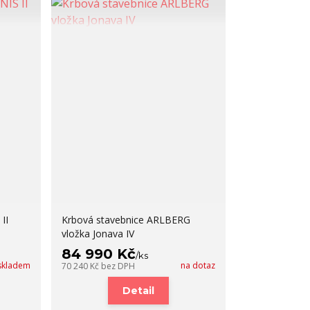
II
Krbová stavebnice ARLBERG
vložka Jonava IV
84 990 Kč
/
ks
skladem
na dotaz
70 240 Kč
bez DPH
Detail