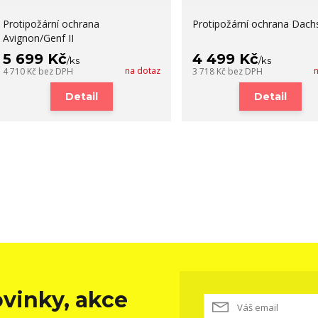
Protipožární ochrana
Protipožární ochrana Dach
Avignon/Genf II
5 699 Kč
4 499 Kč
/
ks
/
ks
na dotaz
4 710 Kč
bez DPH
3 718 Kč
bez DPH
Detail
Detail
vinky, akce