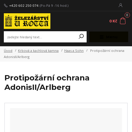
+420 602 250 074
(Po-Pá 9 -16 hod.)
0
0 Kč
Menu
Úvod
Krbová a kachlová kamna
Haas a Sohn
Protipožární ochrana
AdonisII/Arlberg
Protipožární ochrana
AdonisII/Arlberg