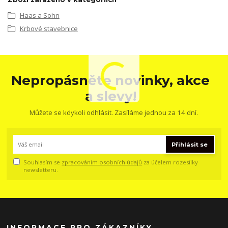
Haas a Sohn
Krbové stavebnice
Nepropásněte novinky, akce
a slevy!
Můžete se kdykoli odhlásit. Zasíláme jednou za 14 dní.
Přihlásit se
Souhlasím se
zpracováním osobních údajů
za účelem rozesílky
newsletteru.
INFORMACE PRO ZÁKAZNÍKY