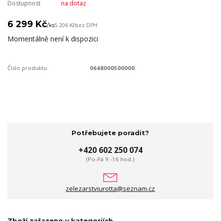
Dostupnost
na dotaz
6 299 Kč
/
ks
5 206 Kč
bez DPH
Momentálně není k dispozici
Číslo produktu:
0648000500000
Potřebujete poradit?
+420 602 250 074
(Po-Pá 9 -16 hod.)
zelezarstviurotta@seznam.cz
Zboží zařazeno v kategoriích