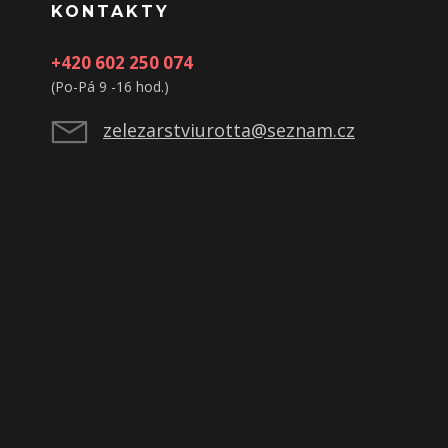
KONTAKTY
+420 602 250 074
(Po-Pá 9 -16 hod.)
zelezarstviurotta@seznam.cz