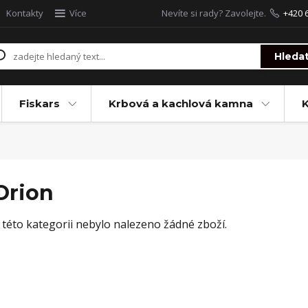
Kontakty
Více
Nevíte si rady? Zavolejte.
+420 
Hleda
Fiskars
Krbová a kachlová kamna
Orion
 této kategorii nebylo nalezeno žádné zboží.