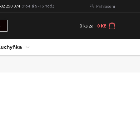
602 250 074
(Po-Pá 9 -16 hod.)
Přihlášení
0
ks
za
0 Kč
t
Kuchyňka