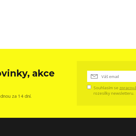
vinky, akce
Souhlasím se
zpracová
rozesílky newsletteru.
ednou za 14 dní.