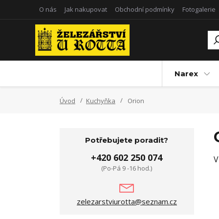
O nás
Jak nakupovat
Obchodní podmínky
Fotogalerie
Narex
Úvod
Kuchyňka
Orion
Potřebujete poradit?
+420 602 250 074
V
(Po-Pá 9 -16 hod.)
zelezarstviurotta@seznam.cz