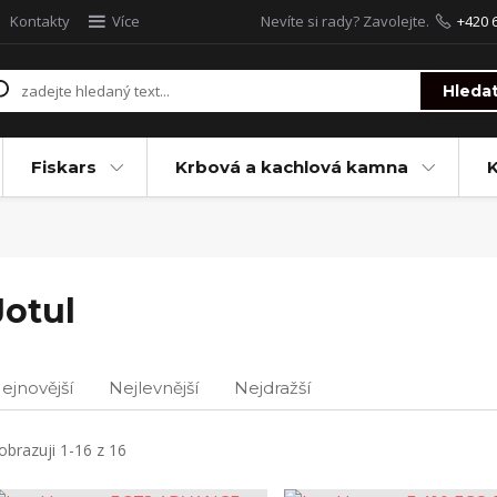
Kontakty
Více
Nevíte si rady? Zavolejte.
+420 
Hleda
Fiskars
Krbová a kachlová kamna
Jotul
ejnovější
Nejlevnější
Nejdražší
obrazuji 1-16 z 16