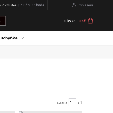
602 250 074
(Po-Pá 9 -16 hod.)
Přihlášení
0
ks
za
0 Kč
t
Kuchyňka
strana
z 1