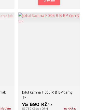
Detail
 lak
Jotul kamna F 305 R B BP černý
lak
75 890 Kč
/
ks
skladem
na dotaz
62 719 Kč
bez DPH