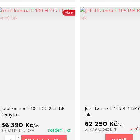
Akce
Jotul kamna F 100 ECO.2 LL BP
Jotul kamna F 105 R B BP 
černý lak
lak
62 290 Kč
36 390 Kč
/
ks
/
ks
Není 
51 479 Kč
bez DPH
skladem 1 ks
30 074 Kč
bez DPH