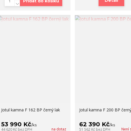
Detail
Přidat do košíku
Jotul kamna F 162 BP černý lak
Jotul kamna F 200 BP černý
53 990 Kč
62 390 Kč
/
ks
/
ks
na dotaz
Není 
44 620 Kč
bez DPH
51 562 Kč
bez DPH