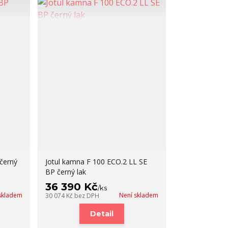
černý
Jotul kamna F 100 ECO.2 LL SE
BP černý lak
36 390 Kč
/
ks
skladem
Není skladem
30 074 Kč
bez DPH
Detail