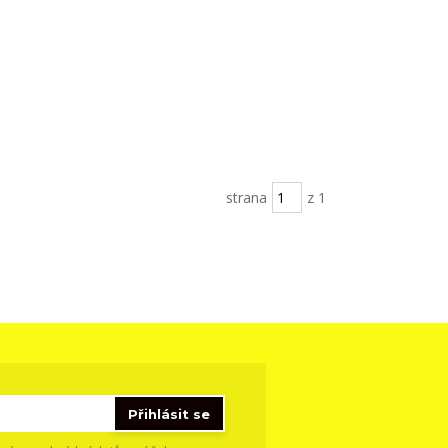
strana
z 1
Přihlásit se