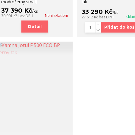
modročerný smalt
lak
37 390 Kč
33 290 Kč
/
ks
/
ks
Není skladem
30 901 Kč
bez DPH
skla
27 512 Kč
bez DPH
Detail
Přidat do koš