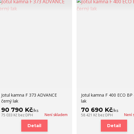
Jotul kamna F 373 ADVANCE
Jotul kamna F 400 ECO BP 
černý lak
lak
90 790 Kč
70 690 Kč
/
ks
/
ks
Není skladem
Není 
75 033 Kč
bez DPH
58 421 Kč
bez DPH
Detail
Detail