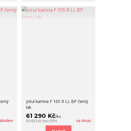
černý
Jotul kamna F 105 R LL BP černý
lak
61 290 Kč
/
ks
skladem
na dotaz
50 653 Kč
bez DPH