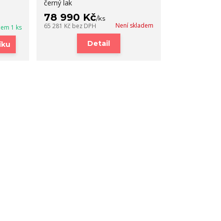
černý lak
78 990 Kč
/
ks
Není skladem
65 281 Kč
bez DPH
dem 1 ks
Detail
íku