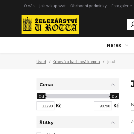
O nás
Jak nakupovat
Obchodní podmínky
Fotogalerie
Narex
Úvod
Krbová a kachlová kamna
Jotul
Cena:
Od
Do
N
Kč
Kč
Z
Štítky