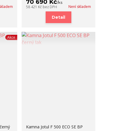
70 690 Kč
/
ks
skladem
Není skladem
58 421 Kč
bez DPH
Detail
Akce
černý
Kamna Jotul F 500 ECO SE BP