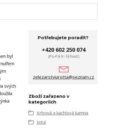
Potřebujete poradit?
+420 602 250 074
men byl
(Po-Pá 9 -16 hod.)
rnulfem
tým
zelezarstviurotta@seznam.cz
u
Na svých
oužila
Zboží zařazeno v
týnka
kategoriích
Krbová a kachlová kamna
Jotul