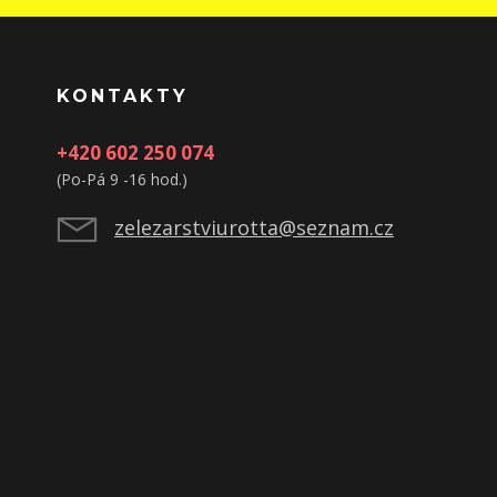
KONTAKTY
+420 602 250 074
(Po-Pá 9 -16 hod.)
zelezarstviurotta@seznam.cz