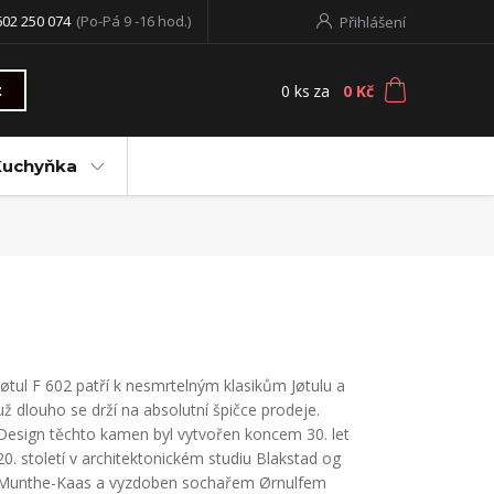
602 250 074
(Po-Pá 9 -16 hod.)
Přihlášení
0
ks
za
0 Kč
t
Kuchyňka
Jøtul F 602 patří k nesmrtelným klasikům Jøtulu a
už dlouho se drží na absolutní špičce prodeje.
Design těchto kamen byl vytvořen koncem 30. let
20. století v architektonickém studiu Blakstad og
Munthe-Kaas a vyzdoben sochařem Ørnulfem