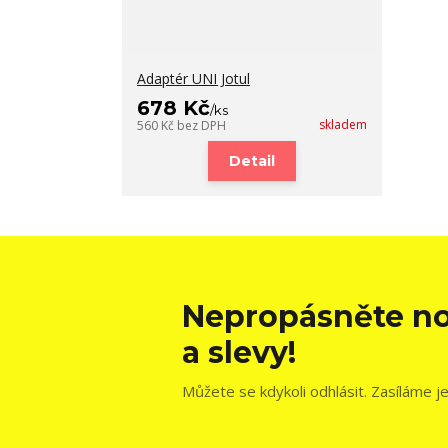
Adaptér UNI Jotul
678 Kč
/
ks
skladem
560 Kč
bez DPH
Detail
Nepropásněte no
a slevy!
Můžete se kdykoli odhlásit. Zasíláme j