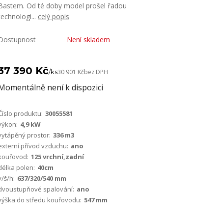
Bastem. Od té doby model prošel řadou
technologi...
celý popis
Dostupnost
Není skladem
37 390 Kč
/
ks
30 901 Kč
bez DPH
Momentálně není k dispozici
Číslo produktu:
30055581
výkon:
4,9 kW
vytápěný prostor:
336 m3
externí přívod vzduchu:
ano
kouřovod:
125 vrchní,zadní
délka polen:
40cm
v/š/h:
637/320/540 mm
dvoustupňové spalování:
ano
výška do středu kouřovodu:
547 mm