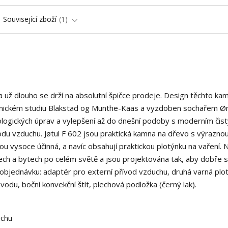
Související zboží
1
 a už dlouho se drží na absolutní špičce prodeje. Design těchto ka
ktonickém studiu Blakstad og Munthe-Kaas a vyzdoben sochařem Ø
logických úprav a vylepšení až do dnešní podoby s moderním čis
odu vzduchu. Jøtul F 602 jsou praktická kamna na dřevo s výrazno
ou vysoce účinná, a navíc obsahují praktickou plotýnku na vaření. 
h a bytech po celém světě a jsou projektována tak, aby dobře sl
 objednávku: adaptér pro externí přívod vzduchu, druhá varná plo
du, boční konvekční štít, plechová podložka (černý lak).
uchu