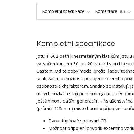
Kompletní specifikace
Komentáře
0
Kompletní specifikace
Jøtul F 602 patří k nesmrtelným klasikům Jøtulu
vytvořen koncem 30. let 20. století v archite
Bastem. Od té doby model prošel řadou techno
spalováním a možností připojení externího přív
osobností a charakterem. Snadno se instalují, js
malých nožkách stojí po mnoho generací v domec
ještě mnoha dalším generacím. Příslušenství na
(průměr 125 mm) místo horního připojení kouřovo
Dvoustupňové spalování CB
Možnost připojení přívodu externího vzd