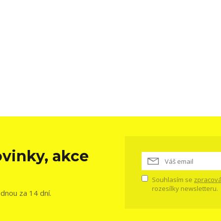
vinky, akce
Souhlasím se
zpracová
rozesílky newsletteru.
ednou za 14 dní.