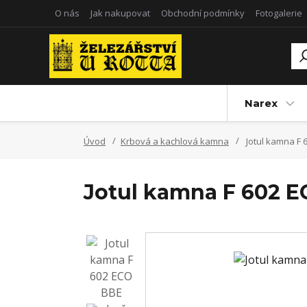
O nás
Jak nakupovat
Obchodní podmínky
Fotogalerie
Narex
Úvod
Krbová a kachlová kamna
Jotul kamna F 
Jotul kamna F 602 