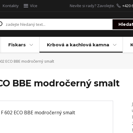
Kontakty
Více
Nevíte si rady? Zavolejte.
+420 
Hleda
Fiskars
Krbová a kachlová kamna
602 ECO BBE modročerný smalt
ECO BBE modročerný smalt