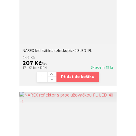
NAREX led svítilna teleskopická 3LED-IFL
244 Kč
207 Kč
/
ks
Skladem 19 ks
171 Kč
bez DPH
Přidat do košíku