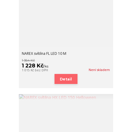
NAREX svítilna FL LED 10 M
1 364 Kč
1 228 Kč
/
ks
Není skladem
1 015 Kč
bez DPH
Detail