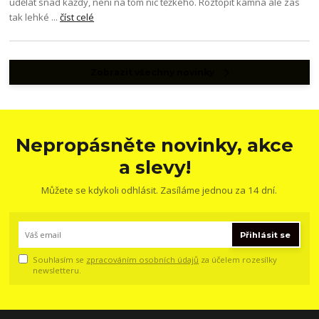
udělat snad každý, není na tom nic těžkého. Roztopit kamna ale zas
tak lehké ...
číst celé
Zobrazit všechny novinky
Nepropásněte novinky, akce
a slevy!
Můžete se kdykoli odhlásit. Zasíláme jednou za 14 dní.
Přihlásit se
Souhlasím se
zpracováním osobních údajů
za účelem rozesílky
newsletteru.