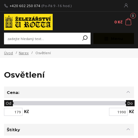
+420 602 250 074
(Po-Pá 9 -16 hod.)
0
0 Kč
Menu
Úvod
Narex
Osvětlení
Osvětlení
Cena:
Od
Do
Kč
Kč
Štítky