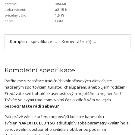
baterie:
3xAAA
doba svícení:
až 15 h
světelný výkon:
1,5 W
barva:
šedá
Kompletní specifikace
Komentáře
0
Kompletní specifikace
Patříte mezi zastánce tradičních volnočasových aktivit? Jste
nadšeným sportovcem, turistou, chalupářem, anebo „jen“ rodičem?
Předáváte své bohaté zkušenosti svým nejbližším a nejmenším?
Trávíte se svými ratolestmi volný čas a záleží vám na jejich
bezpečí?
Máte rádi zábavu?
Pak právě vám je určena nejnovější kolekce kapesních
svítilen
NAREX HX LED 150
, sdružující v sobě parametry kvalitního a
cenově velmi dostupného svítidla s oblíbenou podzimní