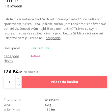
Patříte mezi zastánce tradičních volnočasových aktivit? Jste nadšeným
sportovcem, turistou, chalupářem, anebo „jen“ rodičem? Předáváte své
bohaté zkušenosti svým nejbližším a nejmenším? Trávíte se svými
ratolestmi volný čas a záleží vám na jejich bezpečí? Máte rádi zábavu?
Pak právě vám je určena ne...
celý popis
Dostupnost
Skladem 5 ks
Cena před
199 Kč
slevou
179 Kč
/
ks
148 Kč
bez DPH
Přidat do košíku
Číslo produktu:
65405281
váha:
52 g
světelný tok:
150 lm