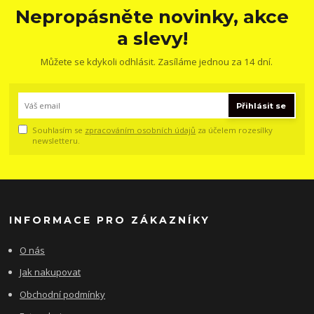
Nepropásněte novinky, akce
a slevy!
Můžete se kdykoli odhlásit. Zasíláme jednou za 14 dní.
Přihlásit se
Souhlasím se
zpracováním osobních údajů
za účelem rozesílky
newsletteru.
INFORMACE PRO ZÁKAZNÍKY
O nás
Jak nakupovat
Obchodní podmínky