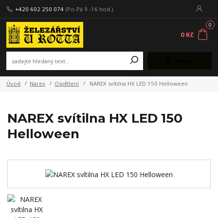
+420 602 250 074
(Po-Pá 9 -16 hod.)
0
0 Kč
Menu
Úvod
Narex
Osvětlení
NAREX svítilna HX LED 150 Helloween
NAREX svítilna HX LED 150
Helloween