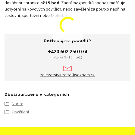
dosáhnout hranice
až 15 hod
. Zadní magnetická spona umožňuje
uchycení na kovových površích, nebo zavěšení za poutko např. na
cestovní, sportovní nebo školní tašce.
Potřebujete poradit?
+420 602 250 074
(Po-Pá 9 -16 hod.)
zelezarstviurotta@seznam.cz
Zboží zařazeno v kategoriích
Narex
Osvětlení