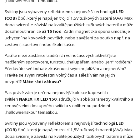
„halloweenskou“ tématikou.
Svítilny jsou vybaveny reflektorem s nejnovější technologií
LED
(COB)
čipů, který je napájen trojicí 1,5V tužkových baterií (AAA). Max.
doba svícení je závislá na kvalitě použitých tužkových baterií a může
dosáhnout hranice
až 15 hod
. Zadní magnetická spona umožňuje
uchycení na kovových površích, nebo zavěšení za poutko např. na
cestovní, sportovní nebo školní tašce.
Patříte mezi zastánce tradičních volnočasových aktivit? Jste
nadšeným sportovcem, turistou, chalupářem, anebo „jen“ rodičem?
Předáváte své bohaté zkušenosti svým nejbližším a nejmenším?
Trávíte se svými ratolestmi volný čas a záleží vám na jejich
bezpečí?
Máte rádi zábavu?
Pak právě vám je určena nejnovější kolekce kapesních
svítilen
NAREX HX LED 150
, sdružující v sobě parametry kvalitního a
cenově velmi dostupného svítidla s oblíbenou podzimní
„halloweenskou“ tématikou.
Svítilny jsou vybaveny reflektorem s nejnovější technologií
LED
(COB)
čipů, který je napájen trojicí 1,5V tužkových baterií (AAA). Max.
doba svícení je závislá na kvalitě použitých tužkových baterií a může