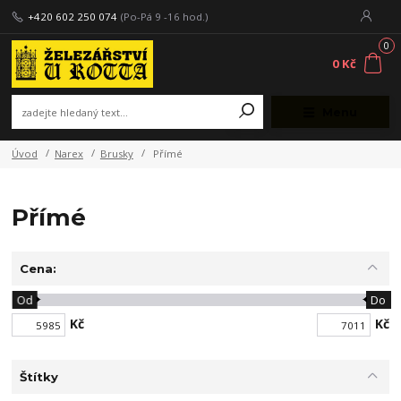
+420 602 250 074
(Po-Pá 9 -16 hod.)
0
0 Kč
Menu
Úvod
Narex
Brusky
Přímé
Přímé
Cena:
Od
Do
Kč
Kč
Štítky