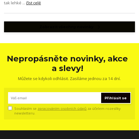
tak lehké ...
číst celé
Zobrazit všechny novinky
Nepropásněte novinky, akce
a slevy!
Můžete se kdykoli odhlásit. Zasíláme jednou za 14 dní.
Přihlásit se
Souhlasím se
zpracováním osobních údajů
za účelem rozesílky
newsletteru.