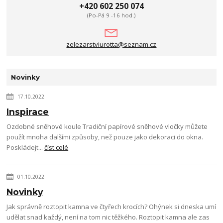
+420 602 250 074
(Po-Pá 9 -16 hod.)
zelezarstviurotta@seznam.cz
Novinky
17.10.2022
Inspirace
Ozdobné sněhové koule Tradiční papírové sněhové vločky můžete
použít mnoha dalšími způsoby, než pouze jako dekoraci do okna.
Poskládejt...
číst celé
01.10.2022
Novinky
Jak správně roztopit kamna ve čtyřech krocích? Ohýnek si dneska umí
udělat snad každý, není na tom nic těžkého. Roztopit kamna ale zas