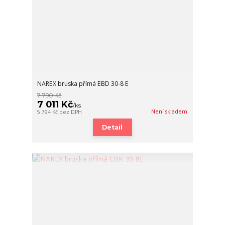
NAREX bruska přímá EBD 30-8 E
7 790 Kč
7 011 Kč
/
ks
Není skladem
5 794 Kč
bez DPH
Detail