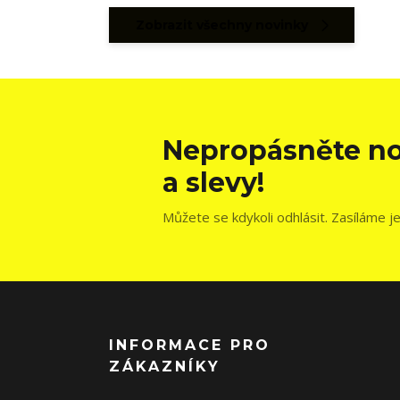
Zobrazit všechny novinky
Nepropásněte no
a slevy!
Můžete se kdykoli odhlásit. Zasíláme j
INFORMACE PRO
ZÁKAZNÍKY