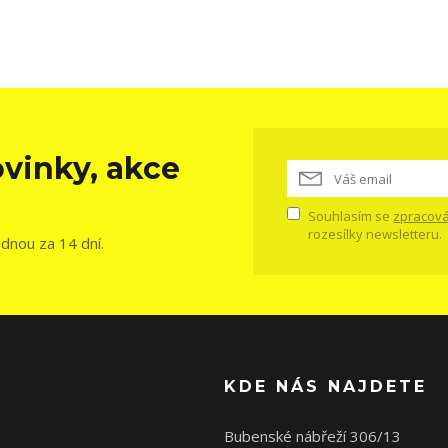
vinky, akce
Souhlasím se
zpracová
rozesílky newsletteru.
ednou za 14 dní.
KDE NÁS NAJDETE
Bubenské nábřeží 306/13