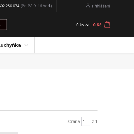
602 250 074
(Po-Pá 9 -16 hod.)
Přihlášení
0
ks
za
0 Kč
t
Kuchyňka
strana
z 1