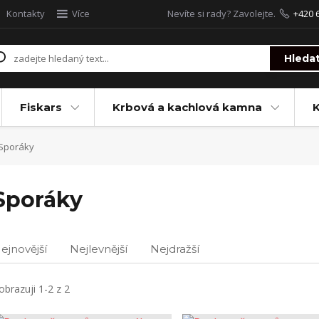
Kontakty
Více
Nevíte si rady? Zavolejte.
+420 
Hleda
Fiskars
Krbová a kachlová kamna
Sporáky
Sporáky
ejnovější
Nejlevnější
Nejdražší
obrazuji 1-2 z 2