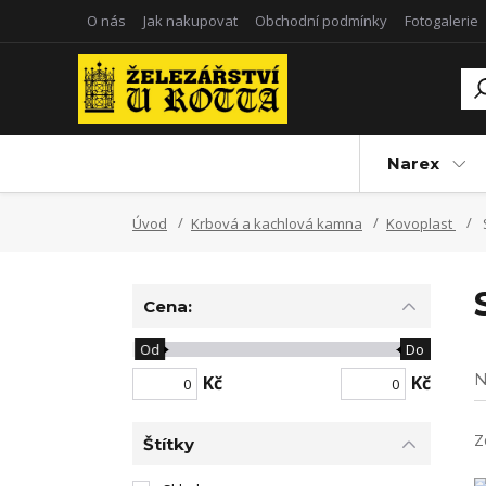
O nás
Jak nakupovat
Obchodní podmínky
Fotogalerie
Narex
Úvod
Krbová a kachlová kamna
Kovoplast
Cena:
Od
Do
N
Kč
Kč
Z
Štítky