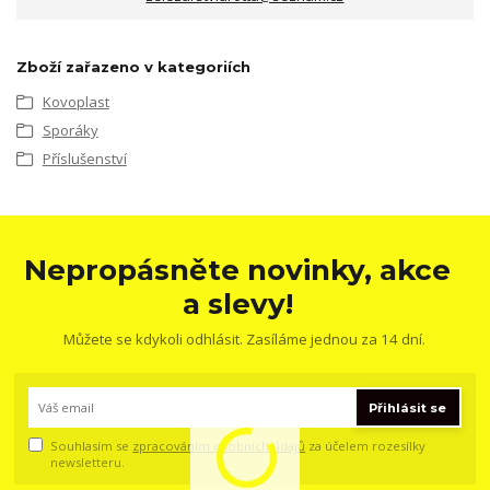
Zboží zařazeno v kategoriích
Kovoplast
Sporáky
Příslušenství
Nepropásněte novinky, akce
a slevy!
Můžete se kdykoli odhlásit. Zasíláme jednou za 14 dní.
Přihlásit se
Souhlasím se
zpracováním osobních údajů
za účelem rozesílky
newsletteru.