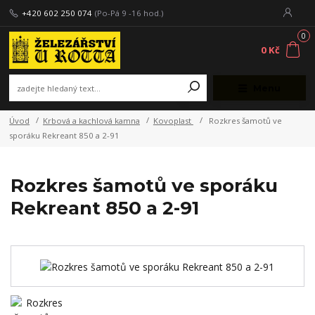
+420 602 250 074
(Po-Pá 9 -16 hod.)
0
0 Kč
Menu
Úvod
Krbová a kachlová kamna
Kovoplast
Rozkres šamotů ve
sporáku Rekreant 850 a 2-91
Rozkres šamotů ve sporáku
Rekreant 850 a 2-91