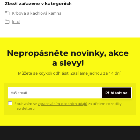
Zboží zařazeno v kategoriích
Krbová a kachlová kamna
Jotul
Nepropásněte novinky, akce
a slevy!
Můžete se kdykoli odhlásit. Zasíláme jednou za 14 dní.
Přihlásit se
Souhlasím se
zpracováním osobních údajů
za účelem rozesílky
newsletteru.