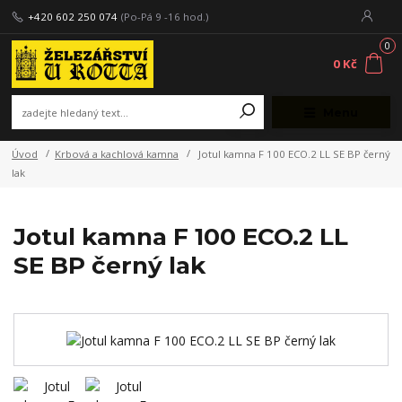
+420 602 250 074
(Po-Pá 9 -16 hod.)
0
0 Kč
Menu
Úvod
Krbová a kachlová kamna
Jotul kamna F 100 ECO.2 LL SE BP černý
lak
Jotul kamna F 100 ECO.2 LL
SE BP černý lak