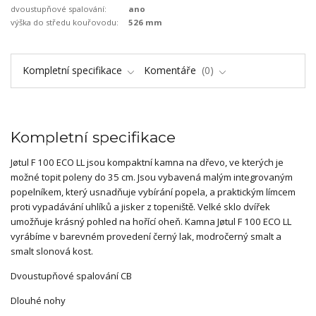
dvoustupňové spalování:
ano
výška do středu kouřovodu:
526 mm
Kompletní specifikace
Komentáře
0
Kompletní specifikace
Jøtul F 100 ECO LL jsou kompaktní kamna na dřevo, ve kterých je
možné topit poleny do 35 cm. Jsou vybavená malým integrovaným
popelníkem, který usnadňuje vybírání popela, a praktickým límcem
proti vypadávání uhlíků a jisker z topeniště. Velké sklo dvířek
umožňuje krásný pohled na hořící oheň. Kamna Jøtul F 100 ECO LL
vyrábíme v barevném provedení černý lak, modročerný smalt a
smalt slonová kost.
Dvoustupňové spalování CB
Dlouhé nohy