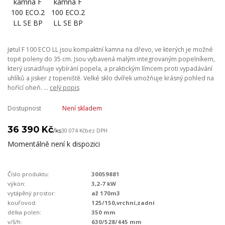
Jøtul F 100 ECO LL jsou kompaktní kamna na dřevo, ve kterých je možné
topit poleny do 35 cm. Jsou vybavená malým integrovaným popelníkem,
který usnadňuje vybírání popela, a praktickým límcem proti vypadávání
uhlíků a jisker z topeniště. Velké sklo dvířek umožňuje krásný pohled na
hořící oheň. ...
celý popis
Dostupnost
Není skladem
36 390 Kč
/
ks
30 074 Kč
bez DPH
Momentálně není k dispozici
Číslo produktu:
30059881
výkon:
3,2-7 kW
vytápěný prostor:
až 170m3
kouřovod:
125/150,vrchní,zadní
délka polen:
350 mm
v/š/h:
630/528/445 mm