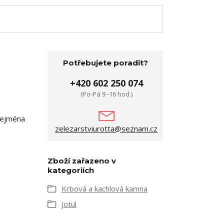
Potřebujete poradit?
+420 602 250 074
(Po-Pá 9 -16 hod.)
zejména
zelezarstviurotta@seznam.cz
Zboží zařazeno v
kategoriích
Krbová a kachlová kamna
Jotul