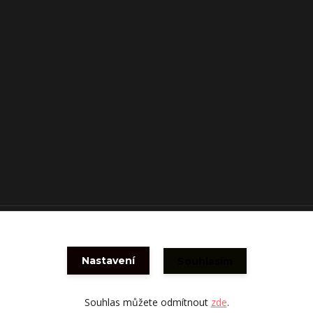
Vytvořeno na
Eshop-rychle.cz
Nastavení
Souhlasím
Souhlas můžete odmítnout
zde
.