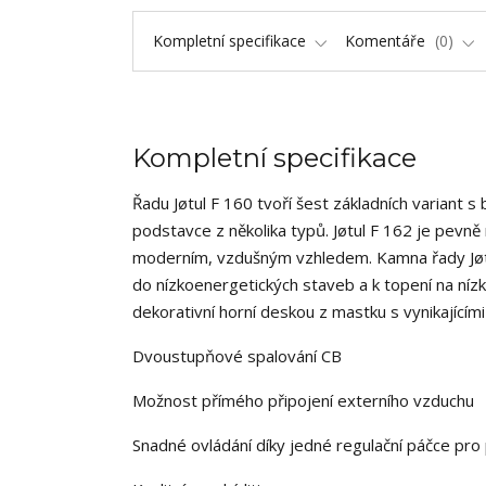
Kompletní specifikace
Komentáře
0
Kompletní specifikace
Řadu Jøtul F 160 tvoří šest základních variant 
podstavce z několika typů. Jøtul F 162 je pevně
moderním, vzdušným vzhledem. Kamna řady Jøtul
do nízkoenergetických staveb a k topení na nízký
dekorativní horní deskou z mastku s vynikajícím
Dvoustupňové spalování CB
Možnost přímého připojení externího vzduchu
Snadné ovládání díky jedné regulační páčce pro