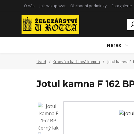
O nás
Jak nakupovat
Obchodní podmínky
Fotogalerie
Narex
Úvod
Krbová a kachlová kamna
Jotul kamna F 1
Jotul kamna F 162 BP