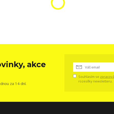
vinky, akce
Souhlasím se
zpracová
rozesílky newsletteru.
ednou za 14 dní.