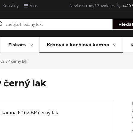
Kontakty
Více
Nevíte si rady? Zavolejte.
+420 
Hleda
Fiskars
Krbová a kachlová kamna
62 BP černý lak
 černý lak