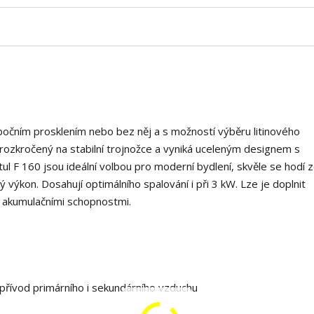
s bočním prosklením nebo bez něj a s možností výběru litinového
 rozkročený na stabilní trojnožce a vyniká uceleným designem s
 F 160 jsou ideální volbou pro moderní bydlení, skvěle se hodí 
 výkon. Dosahují optimálního spalování i při 3 kW. Lze je doplnit
i akumulačními schopnostmi.
 přívod primárního i sekundárního vzduchu