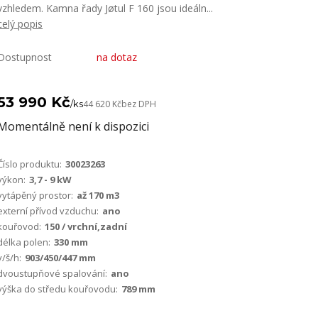
vzhledem. Kamna řady Jøtul F 160 jsou ideáln...
celý popis
Dostupnost
na dotaz
53 990 Kč
/
ks
44 620 Kč
bez DPH
Momentálně není k dispozici
Číslo produktu:
30023263
výkon:
3,7 - 9 kW
vytápěný prostor:
až 170 m3
externí přívod vzduchu:
ano
kouřovod:
150 / vrchní,zadní
délka polen:
330 mm
v/š/h:
903/450/447 mm
dvoustupňové spalování:
ano
výška do středu kouřovodu:
789 mm