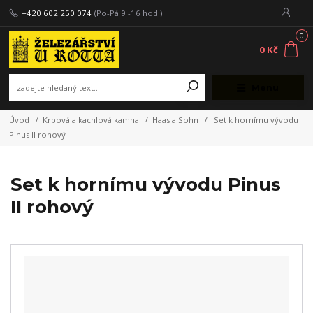
+420 602 250 074
(Po-Pá 9 -16 hod.)
0
0 Kč
Menu
Úvod
Krbová a kachlová kamna
Haas a Sohn
Set k hornímu vývodu
Pinus II rohový
Set k hornímu vývodu Pinus
II rohový