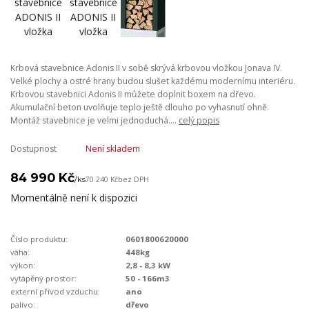
Krbová stavebnice Adonis II v sobě skrývá krbovou vložkou Jonava IV.
Velké plochy a ostré hrany budou slušet každému modernímu interiéru.
Krbovou stavebnici Adonis II můžete doplnit boxem na dřevo.
Akumulační beton uvolňuje teplo ještě dlouho po vyhasnutí ohně.
Montáž stavebnice je velmi jednoduchá....
celý popis
Dostupnost
Není skladem
84 990 Kč
/
ks
70 240 Kč
bez DPH
Momentálně není k dispozici
Číslo produktu:
0601800620000
váha:
448kg
výkon:
2,8 - 8,3 kW
vytápěný prostor:
50 - 166m3
externí přívod vzduchu:
ano
palivo:
dřevo