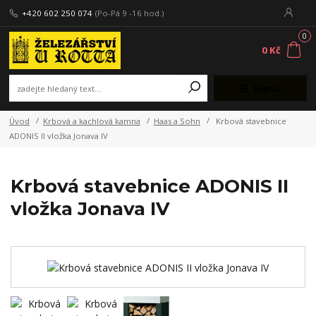
+420 602 250 074
(Po-Pá 9 -16 hod.)
0
0 Kč
Menu
Úvod
Krbová a kachlová kamna
Haas a Sohn
Krbová stavebnice
ADONIS II vložka Jonava IV
Krbová stavebnice ADONIS II
vložka Jonava IV