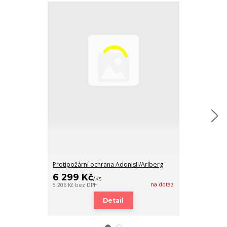
Protipožární ochrana AdonisII/Arlberg
Box na dřevo
6 299 Kč
7 149 Kč
/
ks
/
na dotaz
5 206 Kč
bez DPH
5 908 Kč
bez DP
Detail