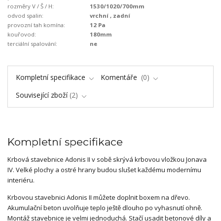
rozměry V / Š / H:
1530/1020/700mm
odvod spalin:
vrchní , zadní
provozní tah komína:
12 Pa
kouřovod:
180mm
terciální spalování:
ne
Kompletní specifikace
Komentáře
0
Související zboží
2
Kompletní specifikace
Krbová stavebnice Adonis II v sobě skrývá krbovou vložkou Jonava
IV. Velké plochy a ostré hrany budou slušet každému modernímu
interiéru.
Krbovou stavebnici Adonis II můžete doplnit boxem na dřevo.
Akumulační beton uvolňuje teplo ještě dlouho po vyhasnutí ohně.
Montáž stavebnice je velmi jednoduchá. Stačí usadit betonové díly a