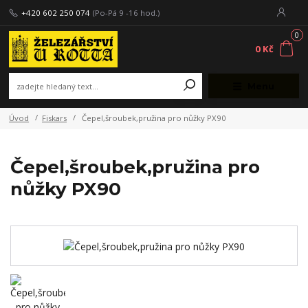
+420 602 250 074
(Po-Pá 9 -16 hod.)
0
0 Kč
Menu
Úvod
Fiskars
Čepel,šroubek,pružina pro nůžky PX90
Čepel,šroubek,pružina pro
nůžky PX90