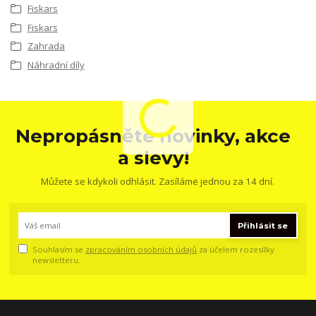
Fiskars
Fiskars
Zahrada
Náhradní díly
Nepropásněte novinky, akce
a slevy!
Můžete se kdykoli odhlásit. Zasíláme jednou za 14 dní.
Přihlásit se
Souhlasím se
zpracováním osobních údajů
za účelem rozesílky
newsletteru.