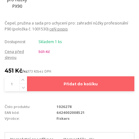
Čepel, pružina a sada pro uchycení pro: zahradní nůžky profesionální
P90 (položka č. 1001530)
celý popis
Dostupnost
Skladem 1 ks
Cena před
501 Kč
slevou
451 Kč
/
ks
373 Kč
bez DPH
Přidat do košíku
Číslo produktu:
1026278
EAN kód:
6424002008521
Výrobce:
Fiskars