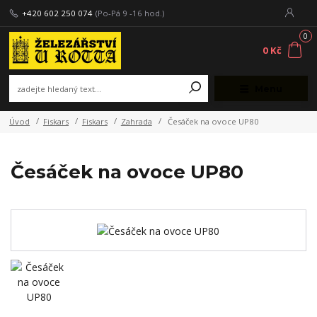
+420 602 250 074
(Po-Pá 9 -16 hod.)
0
0 Kč
Menu
Úvod
Fiskars
Fiskars
Zahrada
Česáček na ovoce UP80
Česáček na ovoce UP80