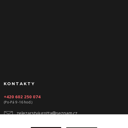
KONTAKTY
+420 602 250 074
(Po-Pá 9 -16 hod.)
zelezarstviurotta@seznam.cz