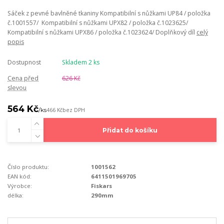
Sáček z pevné bavlněné tkaniny Kompatibilní s nůžkami UP84 / položka
č.1001557/ Kompatibilní s nůžkami UPX82 / položka č.1023625/
Kompatibilní s nůžkami UPX86 / položka č.1023624/ Doplňkový díl
celý
popis
Dostupnost
Skladem 2 ks
Cena před
626 Kč
slevou
564 Kč
/
ks
466 Kč
bez DPH
Přidat do košíku
Číslo produktu:
1001562
EAN kód:
6411501969705
Výrobce:
Fiskars
délka:
290mm