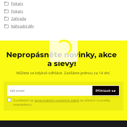
Fiskars
Fiskars
Zahrada
Náhradní díly
Nepropásněte novinky, akce
a slevy!
Můžete se kdykoli odhlásit. Zasíláme jednou za 14 dní.
Přihlásit se
Souhlasím se
zpracováním osobních údajů
za účelem rozesílky
newsletteru.