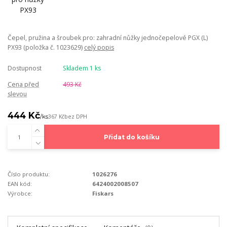
Čepel, pružina a šroubek pro: zahradní nůžky jednočepelové PGX (L)
PX93 (položka č. 1023629)
celý popis
Dostupnost
Skladem 1 ks
Cena před
493 Kč
slevou
444 Kč
/
ks
367 Kč
bez DPH
Přidat do košíku
Číslo produktu:
1026276
EAN kód:
6424002008507
Výrobce:
Fiskars