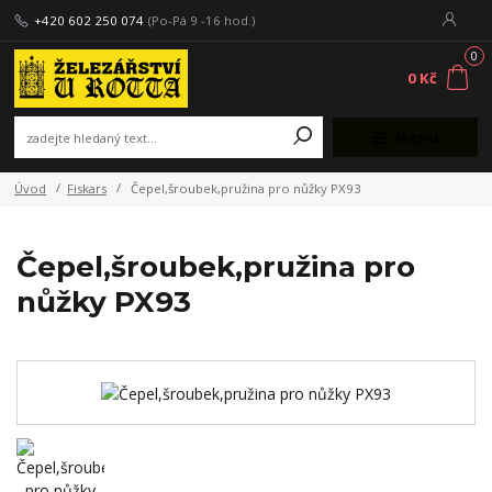
+420 602 250 074
(Po-Pá 9 -16 hod.)
0
0 Kč
Menu
Úvod
Fiskars
Čepel,šroubek,pružina pro nůžky PX93
Čepel,šroubek,pružina pro
nůžky PX93