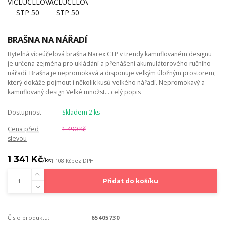
BRAŠNA NA NÁŘADÍ
Bytelná víceúčelová brašna Narex CTP v trendy kamuflovaném designu
je určena zejména pro ukládání a přenášení akumulátorového ručního
nářadí. Brašna je nepromokavá a disponuje velkým úložným prostorem,
který dokáže pojmout i několik kusů velkého nářadí. Nepromokavý a
kamuflovaný design Velké množst...
celý popis
Dostupnost
Skladem 2 ks
Cena před
1 490 Kč
slevou
1 341 Kč
/
ks
1 108 Kč
bez DPH
Přidat do košíku
Číslo produktu:
65405730