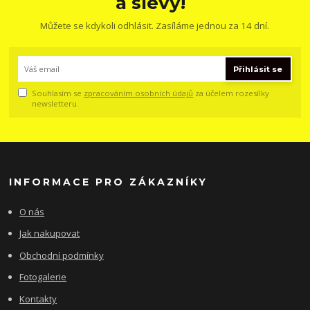
a slevy!
Můžete se kdykoli odhlásit. Zasíláme jednou za 14 dní.
Přihlásit se
Souhlasím se
zpracováním osobních údajů
za účelem rozesílky
newsletteru.
INFORMACE PRO ZÁKAZNÍKY
O nás
Jak nakupovat
Obchodní podmínky
Fotogalerie
Kontakty