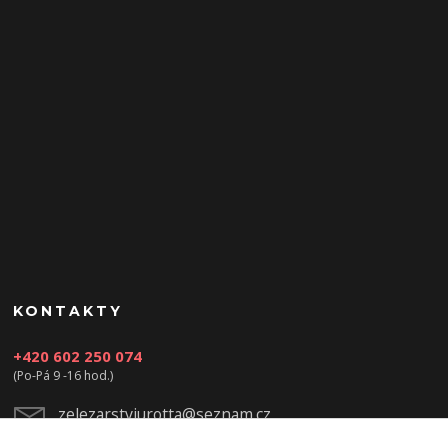
KONTAKTY
+420 602 250 074
(Po-Pá 9 -16 hod.)
zelezarstviurotta@seznam.cz