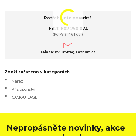
Potřebujete poradit?
+420 602 250 074
(Po-Pá 9 -16 hod.)
zelezarstviurotta@seznam.cz
Zboží zařazeno v kategoriích
Narex
Příslušenství
CAMOUFLAGE
Nepropásněte novinky, akce