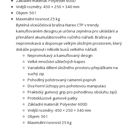
Základní materiál: Polyester 600D
Vnější rozměry: 450 × 250 × 340 mm
Objem: 50 l
Maximální nosnost 25 kg
Bytelná víceúčelová brašna Narex CTP v trendy
kamuflovaném designu je určena zejména pro ukládání a
přenášení akumulátorového ručního nářadí. Brašna je
nepromokavá a disponuje velkým úložným prostorem, který
dokáže pojmout i několik kusů velkého nářadí.
Nepromokavý a kamuflovaný design
Velké množství užitečných kapes
Variabilita dělení úložného prostoru přepážkami na
suchý zip
Pohodlný polstrovaný ramenní popruh
Dva horní úchopy pro pohotovou manipulaci
Praktický gumový grip pro pohodlnou obsluhu zipů
Protiskluzové gumové patky
Základní materiál: Polyester 600D
Vnější rozměry: 450 × 250 × 340 mm
Objem: 50 l
Maximální nosnost 25 kg