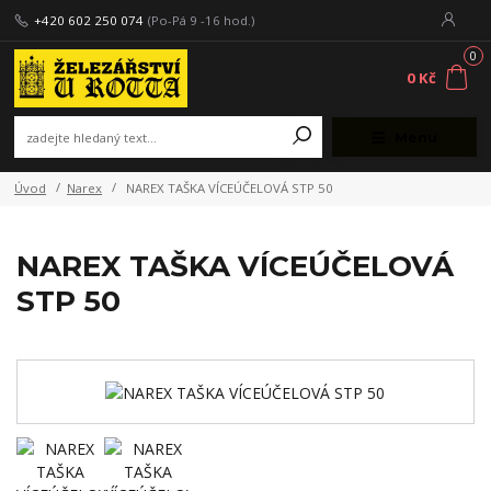
+420 602 250 074
(Po-Pá 9 -16 hod.)
0
0 Kč
Menu
Úvod
Narex
NAREX TAŠKA VÍCEÚČELOVÁ STP 50
NAREX TAŠKA VÍCEÚČELOVÁ
STP 50