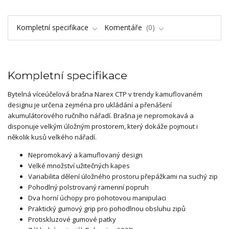
Kompletní specifikace
Komentáře
0
Kompletní specifikace
Bytelná víceúčelová brašna Narex CTP v trendy kamuflovaném
designu je určena zejména pro ukládání a přenášení
akumulátorového ručního nářadí. Brašna je nepromokavá a
disponuje velkým úložným prostorem, který dokáže pojmout i
několik kusů velkého nářadí.
Nepromokavý a kamuflovaný design
Velké množství užitečných kapes
Variabilita dělení úložného prostoru přepážkami na suchý zip
Pohodlný polstrovaný ramenní popruh
Dva horní úchopy pro pohotovou manipulaci
Praktický gumový grip pro pohodlnou obsluhu zipů
Protiskluzové gumové patky