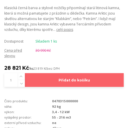
Klasická černá barva a stylové nožičky připomínají stará litinová kamna,
která si možná pamatujete z prázdnin u dědečka. Kamna Arktic jsou
skvělou alternativou ke starým “Klubkám”, nebo “Petrám”. I když mají
klasický design, jsou kamna Arktic vybavena Terciárním přívodem
vzduchu, díky kterému spotře...
celý popis
Dostupnost
Skladem 1 ks
Cena před
30 990 Kč
slevou
28 821 Kč
/
ks
23 819 Kč
bez DPH
Přidat do košíku
Číslo produktu:
0470315000000
váha:
92 kg
výkon:
3,4 - 12 kW
vytápěný prostor:
55 - 216 m3
externí přívod vzduchu:
ne