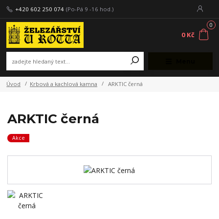
+420 602 250 074
(Po-Pá 9 -16 hod.)
0
0 Kč
Menu
Úvod
Krbová a kachlová kamna
ARKTIC černá
ARKTIC černá
Akce