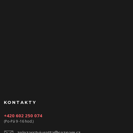
KONTAKTY
+420 602 250 074
(Po-Pá 9 -16 hod.)
zelezarstviurotta@seznam.cz