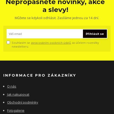
Nepropásněte novinky, akce
a slevy!
Můžete se kdykoli odhlásit. Zasíláme jednou za 14 dní.
Přihlásit se
Souhlasím se
zpracováním osobních údajů
za účelem rozesílky
newsletteru.
INFORMACE PRO ZÁKAZNÍKY
O nás
Jak nakupovat
Obchodní podmínky
Fotogalerie