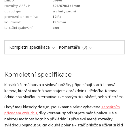
palivo:
dřevo
rozměry V / Š / H:
806/670/346mm
odvod spalin:
vrchní , zadní
provozní tah komína:
12 Pa
kouřovod:
150 mm
terciální spalování:
ano
Kompletní specifikace
Komentáře
0
Kompletní specifikace
Klasická černá barva a stylové nožičky připomínají stará litinová
kamna, která si možná pamatujete z prázdnin u dědečka. Kamna
Arktic jsou skvělou alternativou ke starým “Klubkám”, nebo “Petrám”.
I když mají klasický design, jsou kamna Arktic vybavena
Terciárním
přívodem vzduchu
, díky kterému spotřebujete méně paliva. Dále
nabízejí možnost bočního přikládání. I přes své menší rozměry
zvládnou pojmout 50 cm dlouhá polena – stačí přiložit a užívat si klid