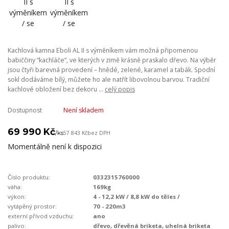
Kachlová kamna Eboli AL II s výměníkem vám možná připomenou
babiččiny “kachláče”, ve kterých v zimě krásně praskalo dřevo. Na výběr
jsou čtyři barevná provedení – hnědé, zelené, karamel a tabák. Spodní
sokl dodáváme bílý, můžete ho ale natřít libovolnou barvou. Tradiční
kachlové obložení bez dekoru ...
celý popis
Dostupnost
Není skladem
69 990 Kč
/
ks
57 843 Kč
bez DPH
Momentálně není k dispozici
Číslo produktu:
0332315760000
váha:
169kg
výkon:
4 - 12,2 kW / 8,8 kW do těles /
vytápěný prostor:
70 - 220m3
externí přívod vzduchu:
ano
palivo:
dřevo, dřevěná briketa, uhelná briketa