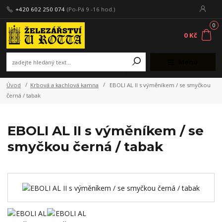
+420 602 250 074
(Po-Pá 9 -16 hod.)
0
0 Kč
Menu
Úvod
Krbová a kachlová kamna
EBOLI AL II s výměníkem / se smyčkou
černá / tabak
EBOLI AL II s výměníkem / se
smyčkou černá / tabak