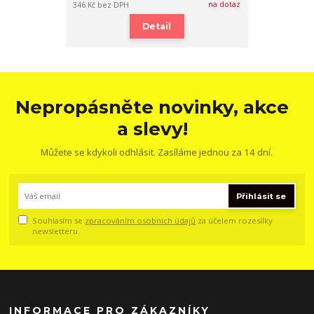
na dotaz
346 Kč
bez DPH
Detail
Nepropásněte novinky, akce
a slevy!
Můžete se kdykoli odhlásit. Zasíláme jednou za 14 dní.
Přihlásit se
Souhlasím se
zpracováním osobních údajů
za účelem rozesílky
newsletteru.
INFORMACE PRO ZÁKAZNÍKY