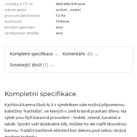
rozměry V / Š / H:
992/695/591mm
odvod spalin:
vrchní , zadní
provozní tah komína:
12 Pa
kouřovod:
150mm
terciální spalování:
ano
vychlazovací smyčka:
ano
Kompletní specifikace
Komentáře
0
Související zboží
1
Kompletní specifikace
Kachlová kamna Eboli AL II s výměníkem vám možná připomenou
babiččiny “kachláče”, ve kterých v zimě krásně praskalo dřevo. Na
výběr jsou čtyři barevná provedení – hnědé, zelené, karamel a
tabák. Spodní sokl dodáváme bílý, můžete ho ale natřít libovolnou
barvou. Tradiční kachlové obložení bez dekoru pod sebou skrývá
moderní techniku.