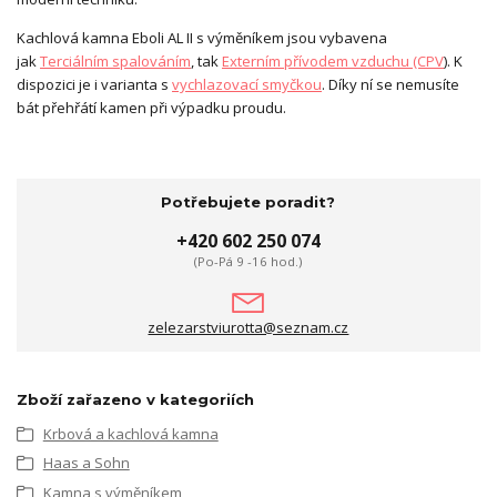
Kachlová kamna Eboli AL II s výměníkem jsou vybavena
jak
Terciálním spalováním
, tak
Externím přívodem vzduchu (CPV
). K
dispozici je i varianta s
vychlazovací smyčkou
. Díky ní se nemusíte
bát přehřátí kamen při výpadku proudu.
Potřebujete poradit?
+420 602 250 074
(Po-Pá 9 -16 hod.)
zelezarstviurotta@seznam.cz
Zboží zařazeno v kategoriích
Krbová a kachlová kamna
Haas a Sohn
Kamna s výměníkem