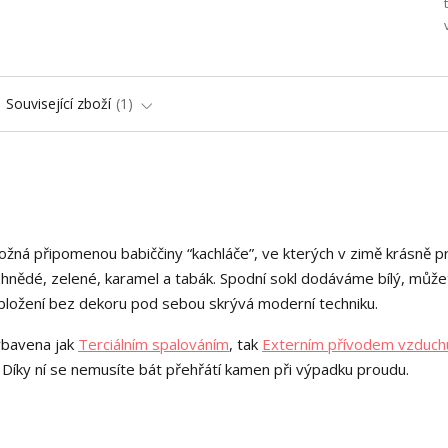
Související zboží
1
žná připomenou babiččiny “kachláče”, ve kterých v zimě krásně p
 hnědé, zelené, karamel a tabák. Spodní sokl dodáváme bílý, může
é obložení bez dekoru pod sebou skrývá moderní techniku.
ybavena jak
Terciálním spalováním
, tak
Externím přívodem vzduch
. Díky ní se nemusíte bát přehřátí kamen při výpadku proudu.