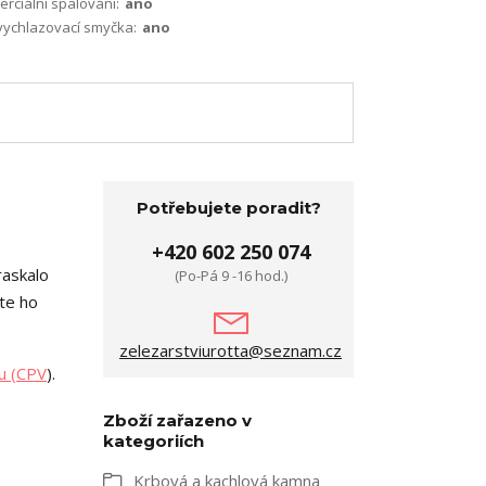
terciální spalování:
ano
vychlazovací smyčka:
ano
Potřebujete poradit?
+420 602 250 074
raskalo
(Po-Pá 9 -16 hod.)
te ho
zelezarstviurotta@seznam.cz
u (CPV
).
Zboží zařazeno v
kategoriích
Krbová a kachlová kamna