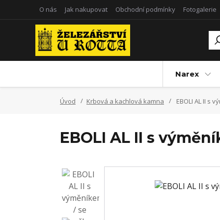
O nás
Jak nakupovat
Obchodní podmínky
Fotogalerie
Narex
Úvod
Krbová a kachlová kamna
EBOLI AL II s 
EBOLI AL II s výmění