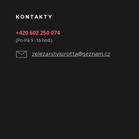
KONTAKTY
+420 602 250 074
(Po-Pá 9 -16 hod.)
zelezarstviurotta@seznam.cz