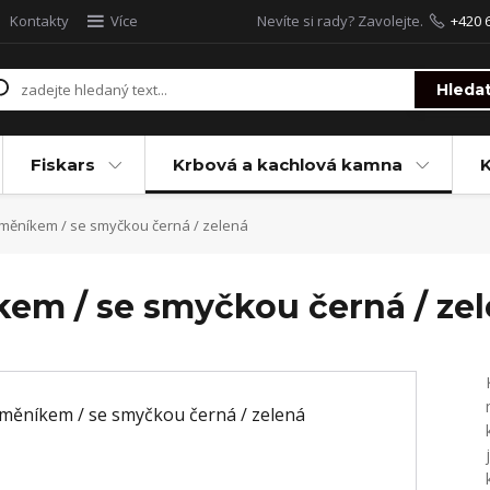
Kontakty
Více
Nevíte si rady? Zavolejte.
+420 
Hleda
Fiskars
Krbová a kachlová kamna
výměníkem / se smyčkou černá / zelená
kem / se smyčkou černá / ze