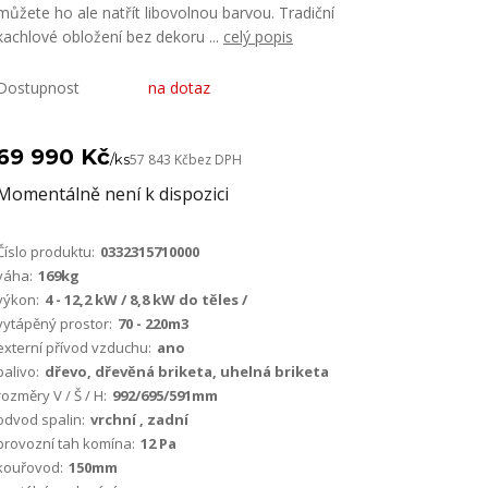
můžete ho ale natřít libovolnou barvou. Tradiční
kachlové obložení bez dekoru ...
celý popis
Dostupnost
na dotaz
69 990 Kč
/
ks
57 843 Kč
bez DPH
Momentálně není k dispozici
Číslo produktu:
0332315710000
váha:
169kg
výkon:
4 - 12,2 kW / 8,8 kW do těles /
vytápěný prostor:
70 - 220m3
externí přívod vzduchu:
ano
palivo:
dřevo, dřevěná briketa, uhelná briketa
rozměry V / Š / H:
992/695/591mm
odvod spalin:
vrchní , zadní
provozní tah komína:
12 Pa
kouřovod:
150mm