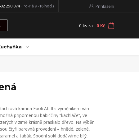
602 250 074
(Po-Pá 9 -16 hod.)
Přihlášení
0
ks
za
0 Kč
t
Kuchyňka
lená
Kachlová kamna Eboli AL II s výměníkem vám
možná připomenou babiččiny “kachláče”, ve
kterých v zimě krásně praskalo dřevo. Na výběr
jsou čtyři barevná provedení – hnědé, zelené,
karamel a tabák. Spodní sokl dodáváme bílý,