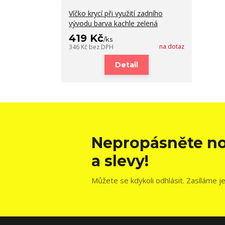
Víčko krycí při využití zadního
vývodu barva kachle zelená
419 Kč
/
ks
na dotaz
346 Kč
bez DPH
Detail
Nepropásněte no
a slevy!
Můžete se kdykoli odhlásit. Zasíláme j