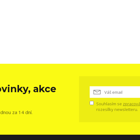
vinky, akce
Souhlasím se
zpracová
rozesílky newsletteru.
ednou za 14 dní.