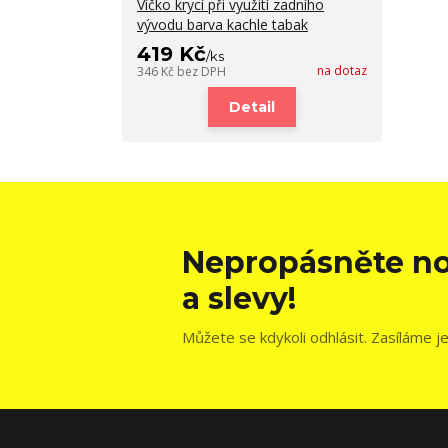
Víčko krycí při využití zadního
vývodu barva kachle tabak
419 Kč
/
ks
na dotaz
346 Kč
bez DPH
Detail
Nepropásněte no
a slevy!
Můžete se kdykoli odhlásit. Zasíláme j