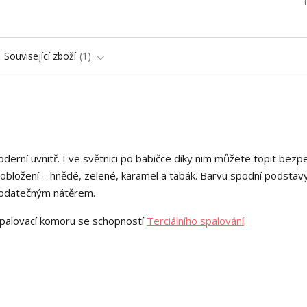
Související zboží
1
derní uvnitř. I ve světnici po babičce díky nim můžete topit bezp
 obložení – hnědé, zelené, karamel a tabák. Barvu spodní podstav
 dodatečným nátěrem.
spalovací komoru se schopností
Terciálního spalování
.