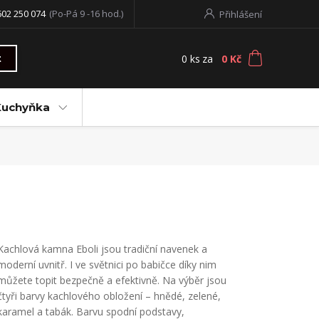
602 250 074
(Po-Pá 9 -16 hod.)
Přihlášení
0
ks
za
0 Kč
t
Kuchyňka
Kachlová kamna Eboli jsou tradiční navenek a
moderní uvnitř. I ve světnici po babičce díky nim
můžete topit bezpečně a efektivně. Na výběr jsou
čtyři barvy kachlového obložení – hnědé, zelené,
karamel a tabák. Barvu spodní podstavy,