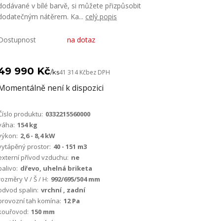
dodávané v bílé barvě, si můžete přizpůsobit
dodatečným nátěrem. Ka...
celý popis
Dostupnost
na dotaz
49 990 Kč
/
ks
41 314 Kč
bez DPH
Momentálně není k dispozici
Číslo produktu:
0332215560000
váha:
154 kg
výkon:
2,6 - 8,4 kW
vytápěný prostor:
40 - 151 m3
externí přívod vzduchu:
ne
palivo:
dřevo, uhelná briketa
rozměry V / Š / H:
992/695/504 mm
odvod spalin:
vrchní , zadní
provozní tah komína:
12 Pa
kouřovod:
150 mm