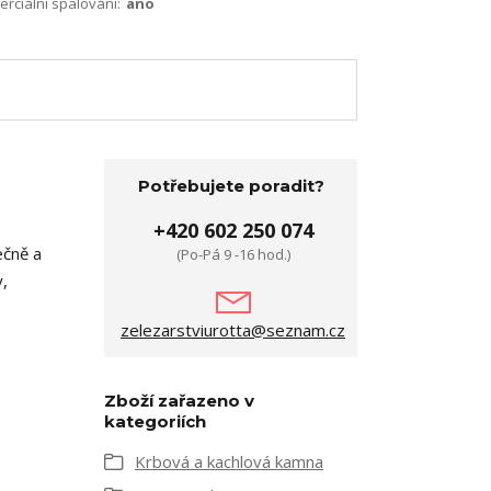
terciální spalování:
ano
Potřebujete poradit?
+420 602 250 074
ečně a
(Po-Pá 9 -16 hod.)
y,
zelezarstviurotta@seznam.cz
Zboží zařazeno v
kategoriích
Krbová a kachlová kamna