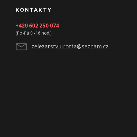
KONTAKTY
+420 602 250 074
(Po-Pá 9 -16 hod.)
zelezarstviurotta@seznam.cz