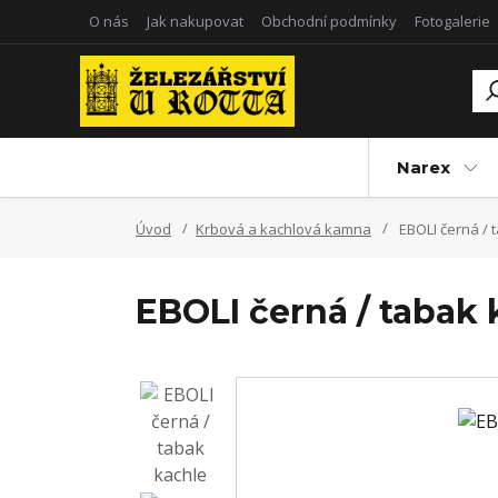
O nás
Jak nakupovat
Obchodní podmínky
Fotogalerie
Narex
Úvod
Krbová a kachlová kamna
EBOLI černá / 
EBOLI černá / tabak 