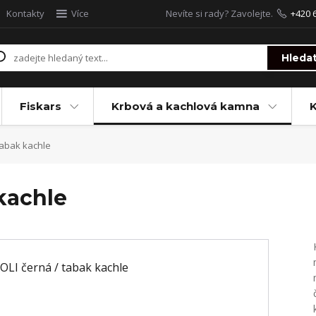
Kontakty
Více
Nevíte si rady? Zavolejte.
+420 
Hleda
Fiskars
Krbová a kachlová kamna
tabak kachle
kachle