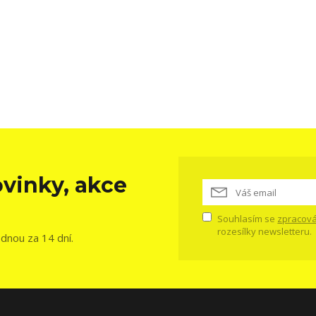
vinky, akce
Souhlasím se
zpracová
rozesílky newsletteru.
ednou za 14 dní.