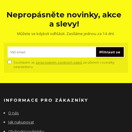
Nepropásněte novinky, akce
a slevy!
Můžete se kdykoli odhlásit. Zasíláme jednou za 14 dní.
Přihlásit se
Souhlasím se
zpracováním osobních údajů
za účelem rozesílky
newsletteru.
INFORMACE PRO ZÁKAZNÍKY
O nás
Jak nakupovat
Obchodní podmínky