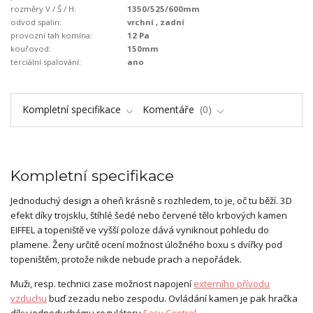
rozměry V / Š / H:
1350/525/600mm
odvod spalin:
vrchní , zadní
provozní tah komína:
12 Pa
kouřovod:
150mm
terciální spalování:
ano
Kompletní specifikace
Komentáře
0
Kompletní specifikace
Jednoduchý design a oheň krásně s rozhledem, to je, oč tu běží. 3D
efekt díky trojsklu, štíhlé šedé nebo červené tělo krbových kamen
EIFFEL a topeniště ve vyšší poloze dává vyniknout pohledu do
plamene. Ženy určitě ocení možnost úložného boxu s dvířky pod
topeništěm, protože nikde nebude prach a nepořádek.
Muži, resp. technici zase možnost napojení
externího přívodu
vzduchu
buď zezadu nebo zespodu. Ovládání kamen je pak hračka
díky jednoduchému regulátoru
Easy Control
.