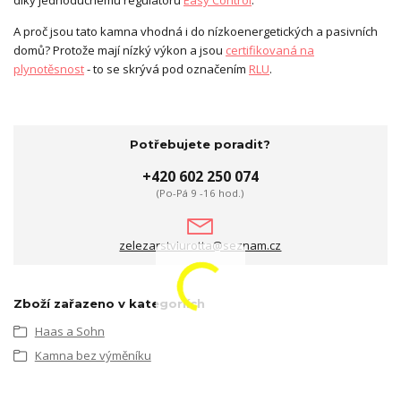
A proč jsou tato kamna vhodná i do nízkoenergetických a pasivních
domů? Protože mají nízký výkon a jsou
certifikovaná na
plynotěsnost
- to se skrývá pod označením
RLU
.
Potřebujete poradit?
+420 602 250 074
(Po-Pá 9 -16 hod.)
zelezarstviurotta@seznam.cz
Zboží zařazeno v kategoriích
Haas a Sohn
Kamna bez výměníku