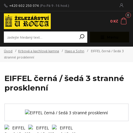
+420 602 250 074
(Po-Pá 9 -16 hod.)
0
0 Kč
Menu
Úvod
Krbová a kachlová kamna
Haas a Sohn
EIFFEL černá / šedá 3
stranné prosklenní
EIFFEL černá / šedá 3 stranné
prosklenní