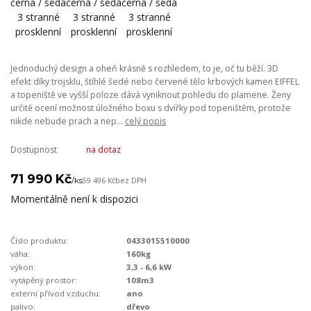
Jednoduchý design a oheň krásně s rozhledem, to je, oč tu běží. 3D
efekt díky trojsklu, štíhlé šedé nebo červené tělo krbových kamen EIFFEL
a topeniště ve vyšší poloze dává vyniknout pohledu do plamene. Ženy
určitě ocení možnost úložného boxu s dvířky pod topeništěm, protože
nikde nebude prach a nep...
celý popis
Dostupnost
na dotaz
71 990 Kč
/
ks
59 496 Kč
bez DPH
Momentálně není k dispozici
Číslo produktu:
0433015510000
váha:
160kg
výkon:
3,3 - 6,6 kW
vytápěný prostor:
108m3
externí přívod vzduchu:
ano
palivo:
dřevo