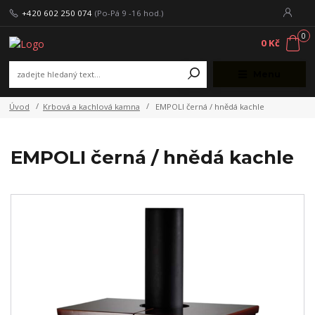
+420 602 250 074
(Po-Pá 9 -16 hod.)
0
0 Kč
Menu
Úvod
Krbová a kachlová kamna
EMPOLI černá / hnědá kachle
EMPOLI černá / hnědá kachle