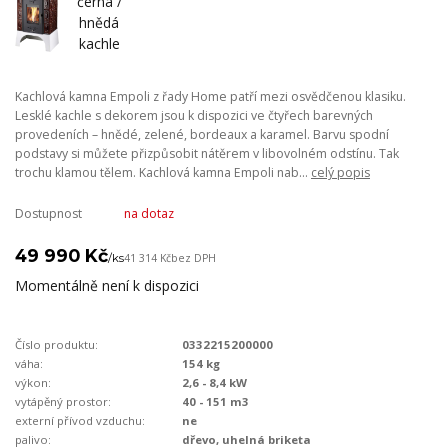
Kachlová kamna Empoli z řady Home patří mezi osvědčenou klasiku.
Lesklé kachle s dekorem jsou k dispozici ve čtyřech barevných
provedeních – hnědé, zelené, bordeaux a karamel. Barvu spodní
podstavy si můžete přizpůsobit nátěrem v libovolném odstínu. Tak
trochu klamou tělem. Kachlová kamna Empoli nab...
celý popis
Dostupnost
na dotaz
49 990 Kč
/
ks
41 314 Kč
bez DPH
Momentálně není k dispozici
Číslo produktu:
0332215200000
váha:
154 kg
výkon:
2,6 - 8,4 kW
vytápěný prostor:
40 - 151 m3
externí přívod vzduchu:
ne
palivo:
dřevo, uhelná briketa