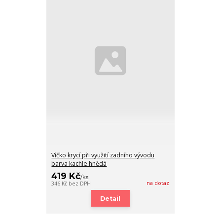
Víčko krycí při využití zadního vývodu
barva kachle hnědá
419 Kč
/
ks
na dotaz
346 Kč
bez DPH
Detail