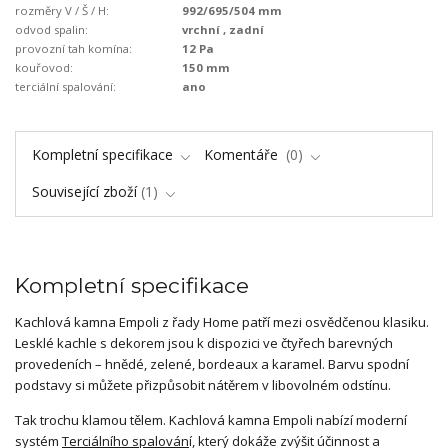
rozměry V / Š / H:
992/695/504 mm
odvod spalin:
vrchní , zadní
provozní tah komína:
12 Pa
kouřovod:
150 mm
terciální spalování:
ano
Kompletní specifikace
Komentáře
0
Související zboží
1
Kompletní specifikace
Kachlová kamna Empoli z řady Home patří mezi osvědčenou klasiku.
Lesklé kachle s dekorem jsou k dispozici ve čtyřech barevných
provedeních – hnědé, zelené, bordeaux a karamel. Barvu spodní
podstavy si můžete přizpůsobit nátěrem v libovolném odstínu.
Tak trochu klamou tělem. Kachlová kamna Empoli nabízí moderní
systém
Terciálního spalován
í, který dokáže zvýšit účinnost a