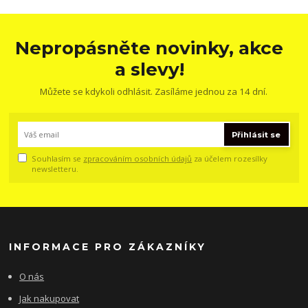
Nepropásněte novinky, akce
a slevy!
Můžete se kdykoli odhlásit. Zasíláme jednou za 14 dní.
Přihlásit se
Souhlasím se
zpracováním osobních údajů
za účelem rozesílky
newsletteru.
INFORMACE PRO ZÁKAZNÍKY
O nás
Jak nakupovat