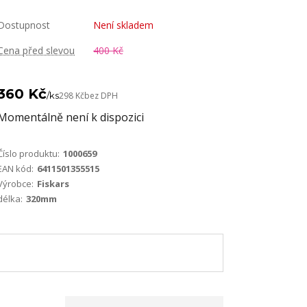
Dostupnost
Není skladem
Cena před slevou
400 Kč
360 Kč
/
ks
298 Kč
bez DPH
Momentálně není k dispozici
Číslo produktu:
1000659
EAN kód:
6411501355515
Výrobce:
Fiskars
délka:
320mm