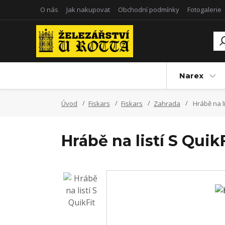
O nás
Jak nakupovat
Obchodní podmínky
Fotogalerie
Narex
Úvod
Fiskars
Fiskars
Zahrada
Hrábě na li
Hrábě na listí S Quik