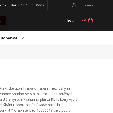
602 250 074
(Po-Pá 9 -16 hod.)
Přihlášení
0
ks
za
0 Kč
t
Kuchyňka
Praktické úzké hrábě k hrabání mezi úzkými
záhony Snadno se s nimi pracuje 11 pružných
prstů z vysoce kvalitního plastu PBT, který vydrží
ohýbání Doporučená násada: násada
QuikFit™ Graphite L (č. 1000661)
celý popis