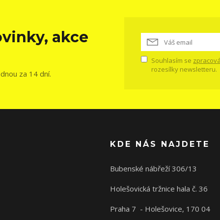
vinky, akce
Souhlasím se
zpracová
rozesílky newsletteru.
ednou za 14 dní.
KDE NÁS NAJDETE
Bubenské nábřeží 306/13
Holešovická tržnice hala č. 36
Praha 7 - Holešovice, 170 04