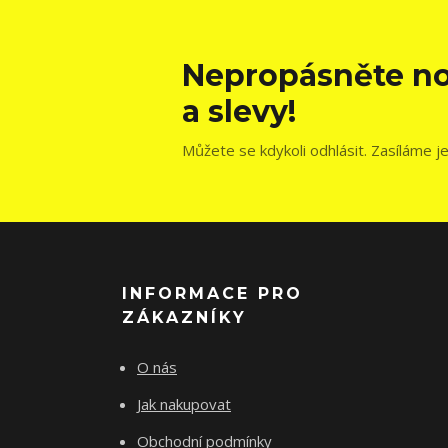
Nepropásněte no
a slevy!
Můžete se kdykoli odhlásit. Zasíláme j
INFORMACE PRO
ZÁKAZNÍKY
O nás
Jak nakupovat
Obchodní podmínky