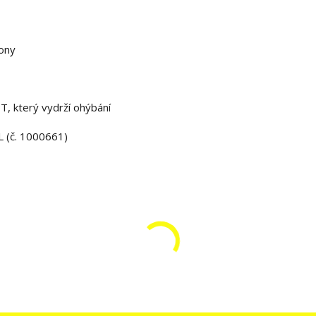
hony
T, který vydrží ohýbání
L (č. 1000661)