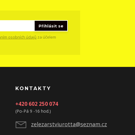
Přihlásit se
ním osobních údajů
za účelem
KONTAKTY
+420 602 250 074
(Po-Pá 9 -16 hod.)
zelezarstviurotta@seznam.cz