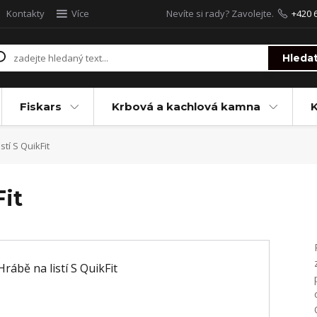
Kontakty
Více
Nevíte si rady? Zavolejte.
+420 
Hleda
Fiskars
Krbová a kachlová kamna
stí S QuikFit
Fit