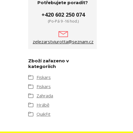
Potřebujete poradit?
+420 602 250 074
(Po-Pá 9 -16 hod.)
zelezarstviurotta@seznam.cz
Zboží zařazeno v
kategoriích
Fiskars
Fiskars
Zahrada
Hrábě
QuikFit