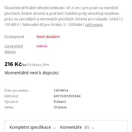
Víceúčelové hrábě střední velikosti / 41,5 cm / pro práci na menších
plochách, kolem stromů a pod keři Odolné prsty umožňují snadnou
práci na zarostlých a nerovných plochách Určené pro násadu Solid / č.
1014913 / Náhradní díl pro hrábě / č. 1003464 /
celý popis
Dostupnost
Není skladem
Cena před
240 Kč
slevou
216 Kč
/
ks
179 Kč
bez DPH
Momentálně není k dispozici
Číslo produktu:
1014914
EAN kód:
6411501350244
Výrobce:
Fiskars
délka:
212mm
Kompletní specifikace
Komentáře
0