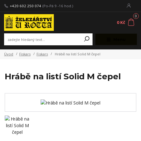
+420 602 250 074
(Po-Pá 9 -16 hod.)
0
0 Kč
Menu
Úvod
Fiskars
Fiskars
Hrábě na listí Solid M čepel
Hrábě na listí Solid M čepel