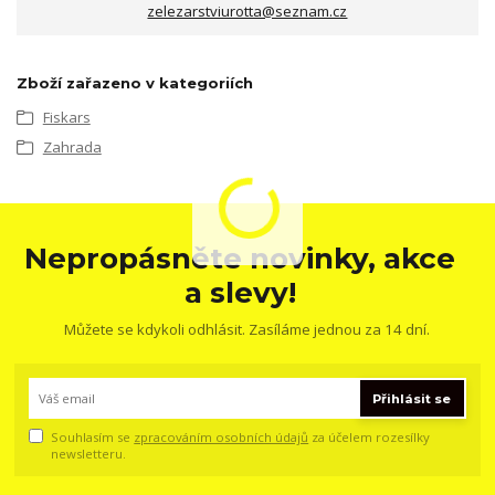
zelezarstviurotta@seznam.cz
Zboží zařazeno v kategoriích
Fiskars
Zahrada
Nepropásněte novinky, akce
a slevy!
Můžete se kdykoli odhlásit. Zasíláme jednou za 14 dní.
Přihlásit se
Souhlasím se
zpracováním osobních údajů
za účelem rozesílky
newsletteru.