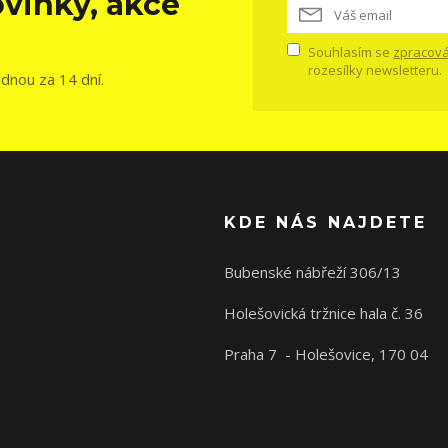
vinky, akce
Souhlasím se
zpracová
rozesílky newsletteru.
ednou za 14 dní.
KDE NÁS NAJDETE
Bubenské nábřeží 306/13
Holešovická tržnice hala č. 36
Praha 7 - Holešovice, 170 04