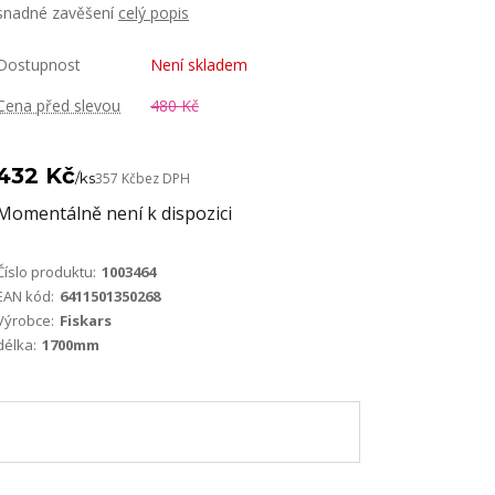
snadné zavěšení
celý popis
Dostupnost
Není skladem
Cena před slevou
480 Kč
432 Kč
/
ks
357 Kč
bez DPH
Momentálně není k dispozici
Číslo produktu:
1003464
EAN kód:
6411501350268
Výrobce:
Fiskars
délka:
1700mm