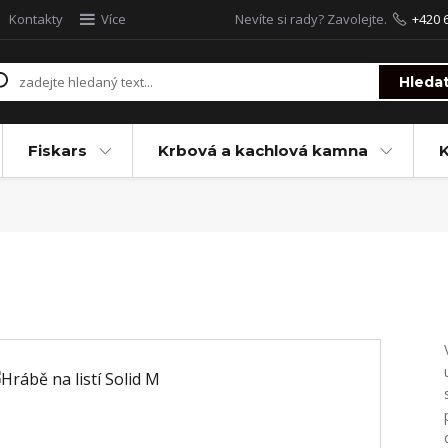
Kontakty
Více
Nevíte si rady? Zavolejte.
+420 
Hleda
Fiskars
Krbová a kachlová kamna
M