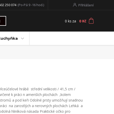
602 250 074
(Po-Pá 9 -16 hod.)
Přihlášení
0
ks
za
0 Kč
t
Kuchyňka
Víceúčelové hrábě střední velikosti / 41,5 cm /
určené k práci n amenších plochách ,kolem
stromů a pod keři Odolné prsty umožňují snadnou
práci na zarostlých a nerovných plochách Lehká a
odolná hliníková násada Praktické očko pro