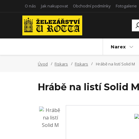
O nás
Jak nakupovat
Obchodní podmínky
Fotogalerie
Narex
Úvod
Fiskars
Fiskars
Hrábě na listí Solid M
Hrábě na listí Solid 