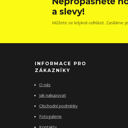
Nepropásněte no
a slevy!
Můžete se kdykoli odhlásit. Zasíláme j
INFORMACE PRO
ZÁKAZNÍKY
O nás
Jak nakupovat
Obchodní podmínky
Fotogalerie
Kontakty