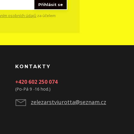
Přihlásit se
ním osobních údajů
za účelem
KONTAKTY
+420 602 250 074
(Po-Pá 9 -16 hod.)
zelezarstviurotta@seznam.cz