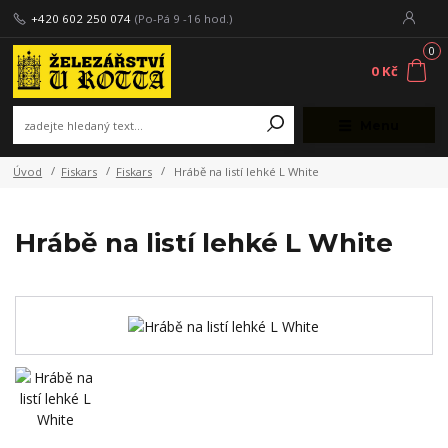
+420 602 250 074
(Po-Pá 9 -16 hod.)
0
0 Kč
Menu
Úvod
Fiskars
Fiskars
Hrábě na listí lehké L White
Hrábě na listí lehké L White