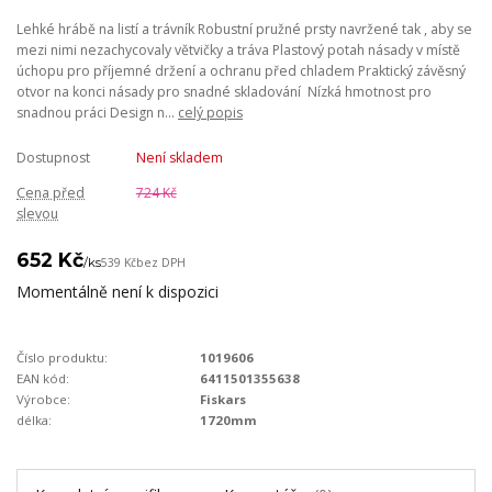
Lehké hrábě na listí a trávník Robustní pružné prsty navržené tak , aby se
mezi nimi nezachycovaly větvičky a tráva Plastový potah násady v místě
úchopu pro příjemné držení a ochranu před chladem Praktický závěsný
otvor na konci násady pro snadné skladování Nízká hmotnost pro
snadnou práci Design n...
celý popis
Dostupnost
Není skladem
Cena před
724 Kč
slevou
652 Kč
/
ks
539 Kč
bez DPH
Momentálně není k dispozici
Číslo produktu:
1019606
EAN kód:
6411501355638
Výrobce:
Fiskars
délka:
1720mm