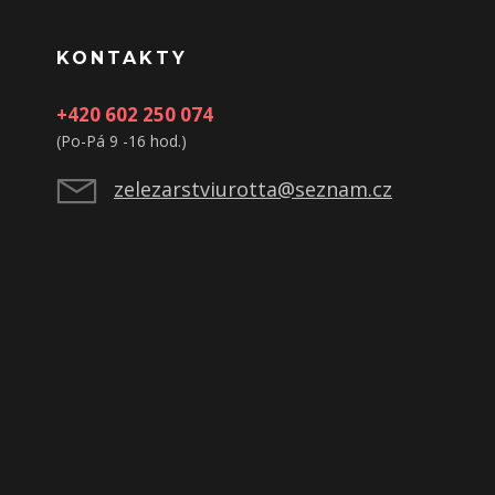
KONTAKTY
+420 602 250 074
(Po-Pá 9 -16 hod.)
zelezarstviurotta@seznam.cz