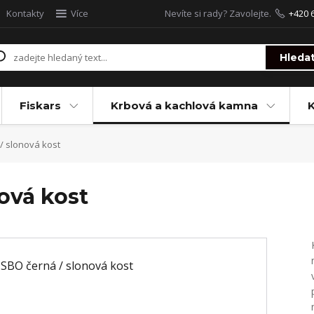
Kontakty
Více
Nevíte si rady? Zavolejte.
+420 
Hleda
Fiskars
Krbová a kachlová kamna
/ slonová kost
ová kost