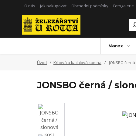
O nás
Jak nakupovat
Obchodní podmínky
Fotogalerie
Narex
Úvod
Krbová a kachlová kamna
JONSBO černá 
JONSBO černá / slon