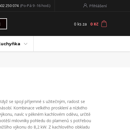
602 250 074
(Po-Pá 9 -16 hod.)
Přihlášení
0
ks
za
0 Kč
t
Kuchyňka
Když se spojí příjemné s užitečným, radost se
násobí. Kombinace velkého prosklení a nízkého
výkonu, navíc v pěkném kachlovém oděvu, určitě
potěší milovníky pohledu do plamenů s potřebou
nižšího výkonu do 8,2 kW. Z kachlového obkladu