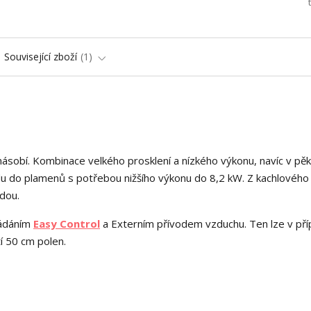
Související zboží
1
násobí. Kombinace velkého prosklení a nízkého výkonu, navíc v p
du do plamenů s potřebou nižšího výkonu do 8,2 kW. Z kachlového
edou.
ládáním
Easy Control
a Externím přívodem vzduchu. Ten lze v př
í 50 cm polen.