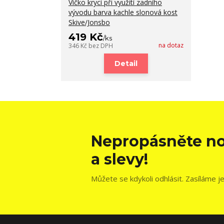
Víčko krycí při využití zadního
vývodu barva kachle slonová kost
Skive/Jonsbo
419 Kč
/
ks
na dotaz
346 Kč
bez DPH
Detail
Nepropásněte no
a slevy!
Můžete se kdykoli odhlásit. Zasíláme j