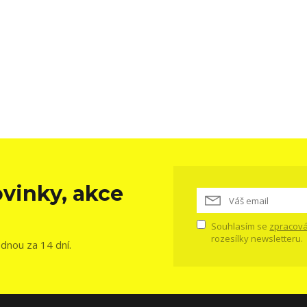
vinky, akce
Souhlasím se
zpracová
rozesílky newsletteru.
ednou za 14 dní.