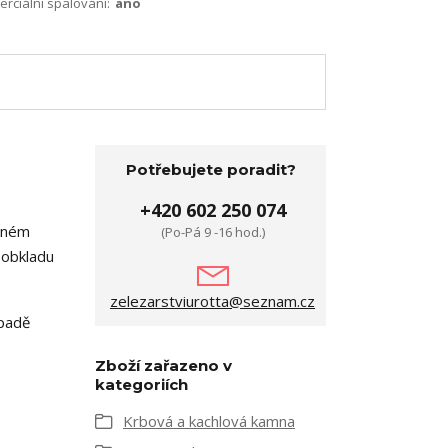
terciální spalování:
ano
Potřebujete poradit?
+420 602 250 074
ěkném
(Po-Pá 9 -16 hod.)
 obkladu
zelezarstviurotta@seznam.cz
ípadě
Zboží zařazeno v
kategoriích
Krbová a kachlová kamna