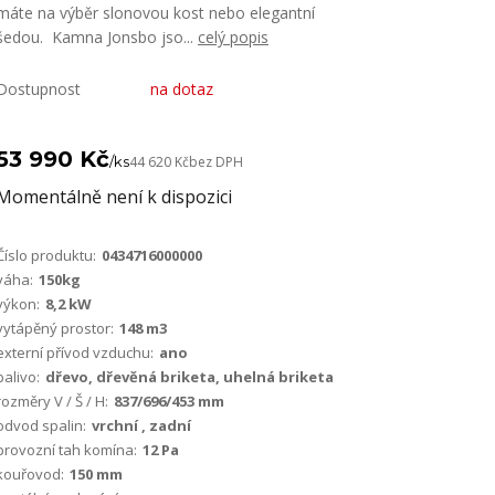
máte na výběr slonovou kost nebo elegantní
šedou. Kamna Jonsbo jso...
celý popis
Dostupnost
na dotaz
53 990 Kč
/
ks
44 620 Kč
bez DPH
Momentálně není k dispozici
Číslo produktu:
0434716000000
váha:
150kg
výkon:
8,2 kW
vytápěný prostor:
148 m3
externí přívod vzduchu:
ano
palivo:
dřevo, dřevěná briketa, uhelná briketa
rozměry V / Š / H:
837/696/453 mm
odvod spalin:
vrchní , zadní
provozní tah komína:
12 Pa
kouřovod:
150 mm