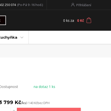
602 250 074
(Po-Pá 9 -16 hod.)
Přihlášení
0
ks
za
0 Kč
t
Kuchyňka
Dostupnost
na dotaz 1 ks
3 799 Kč
/
ks
3 140 Kč
bez DPH