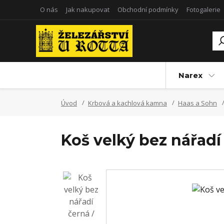
O nás
Jak nakupovat
Obchodní podmínky
Fotogalerie
Narex
Úvod
Krbová a kachlová kamna
Haas a Sohn
Koš velký bez nářadí