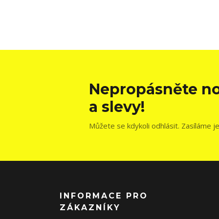
Nepropásněte no
a slevy!
Můžete se kdykoli odhlásit. Zasíláme j
INFORMACE PRO
ZÁKAZNÍKY