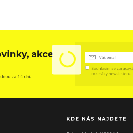
vinky, akce
Souhlasím se
zpracová
rozesílky newsletteru.
ednou za 14 dní.
KDE NÁS NAJDETE