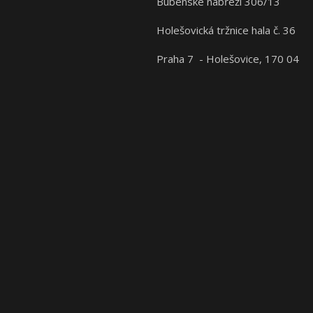
Bubenské nábřeží 306/13
Holešovická tržnice hala č. 36
Praha 7 - Holešovice, 170 04