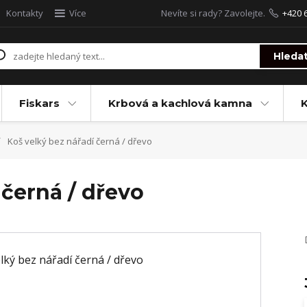
Kontakty
Více
Nevíte si rady? Zavolejte.
+420 
Hleda
Fiskars
Krbová a kachlová kamna
Koš velký bez nářadí černá / dřevo
 černá / dřevo