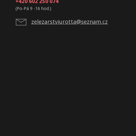
+420 602 250 074
(Po-Pá 9 -16 hod.)
zelezarstviurotta@seznam.cz