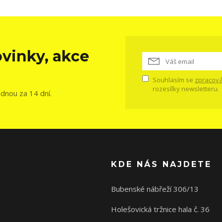
vinky, akce
Souhlasím se
zpracová
rozesílky newsletteru.
ednou za 14 dní.
KDE NÁS NAJDETE
Bubenské nábřeží 306/13
Holešovická tržnice hala č. 36