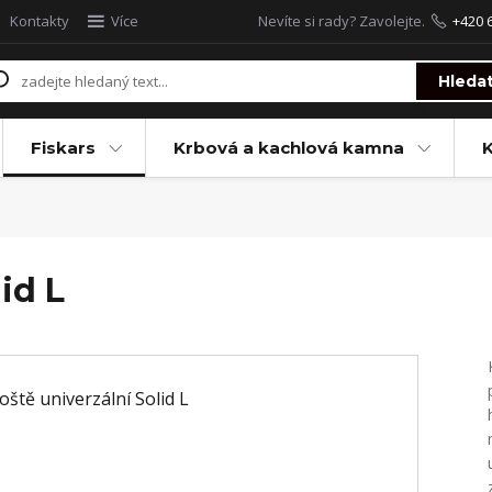
Kontakty
Více
Nevíte si rady? Zavolejte.
+420 
Hleda
Fiskars
Krbová a kachlová kamna
id L