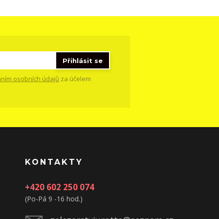
Přihlásit se
ním osobních údajů
za účelem
KONTAKTY
+420 602 250 074
(Po-Pá 9 -16 hod.)