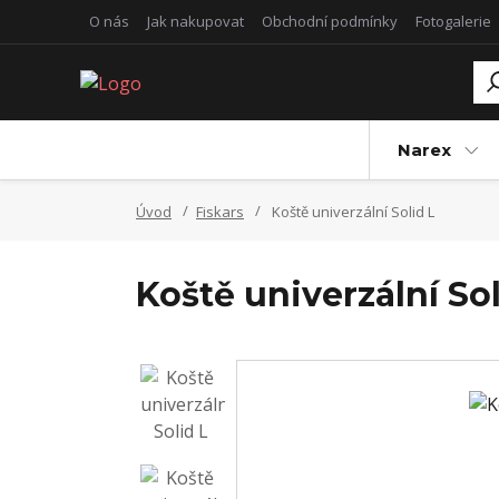
O nás
Jak nakupovat
Obchodní podmínky
Fotogalerie
Narex
Úvod
Fiskars
Koště univerzální Solid L
Koště univerzální Sol