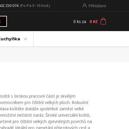
602 250 074
(Po-Pá 9 -16 hod.)
Přihlášení
0
ks
za
0 Kč
t
Kuchyňka
Koště s širokou pracovní částí je skvělým
pomocníkem pro čištění velkých ploch. Robustní
hlava koštěte dokáže spolehlivě zamést velké
množství nečistot naráz. Široké univerzální koště,
určené pro čištění velkých zpevněných povrchů na
zahradě Ideální pro zametání příjezdových cest a