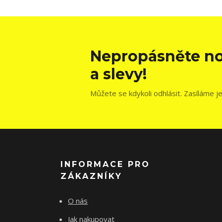
Nepropásněte no
a slevy!
Můžete se kdykoli odhlásit. Zasíláme j
INFORMACE PRO
ZÁKAZNÍKY
O nás
Jak nakupovat