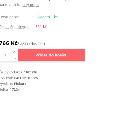
parkovacích...
celý popis
Dostupnost
Skladem 1 ks
Cena před slevou
851 Kč
766 Kč
/
ks
633 Kč
bez DPH
Přidat do košíku
Číslo produktu:
1025926
EAN kód:
6411501310385
Výrobce:
Fiskars
délka:
1720mm