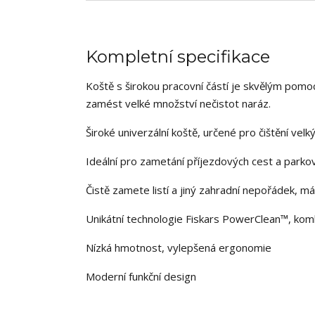
Kompletní specifikace
Koště s širokou pracovní částí je skvělým pomoc
zamést velké množství nečistot naráz.
Široké univerzální koště, určené pro čištění ve
Ideální pro zametání příjezdových cest a parko
Čistě zamete listí a jiný zahradní nepořádek, m
Unikátní technologie Fiskars PowerClean™, kombi
Nízká hmotnost, vylepšená ergonomie
Moderní funkční design