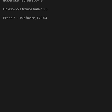
Bubenské nábřeží 306/13
Holešovická tržnice hala č. 36
Praha 7 - Holešovice, 170 04