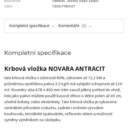
kouřovod:
180mm , vrchní nebo zadní
v/š/h:
1230/778/527
Kompletní specifikace
Komentáře
0
Kompletní specifikace
Krbová vložka NOVARA ANTRACIT
tato krbová vložka s účinností 80%, výkonem až 12,2 kW a
průměrnou spotřebou paliva 3,5 kg/h má vytápěcí schopnost až 220
m3. Rozměry skla 678 x 400 mm Vám zaručí pěkný pohled do ohně,
kde jako palivo můžete použít kusové dřevo o délce polen až 45 cm,
uhelné brikety, nebo ekobrikety. Tato krbová vložka je vybavena
centrálním přívodem vzduchu, zadním i vrchním vývodem
kouřovodu, terciálním spalováním, reflexním sklem a možností
vyměny výměníkem za záslepku.