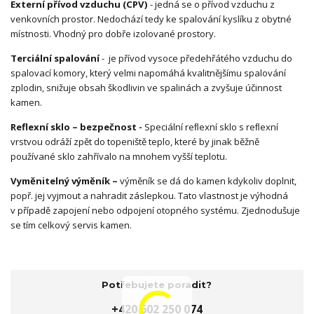
Externí přívod vzduchu (CPV)
- jedná se o přívod vzduchu z
venkovních prostor. Nedochází tedy ke spalování kyslíku z obytné
místnosti. Vhodný pro dobře izolované prostory.
Terciální spalování
- je přívod vysoce předehřátého vzduchu do
spalovací komory, který velmi napomáhá kvalitnějšímu spalování
zplodin, snižuje obsah škodlivin ve spalinách a zvyšuje účinnost
kamen.
Reflexní sklo – bezpečnost -
Speciální reﬂexní sklo s reﬂexní
vrstvou odráží zpět do topeniště teplo, které by jinak běžně
používané sklo zahřívalo na mnohem vyšší teplotu.
Vyměnitelný výměník –
výměník se dá do kamen kdykoliv doplnit,
popř. jej vyjmout a nahradit záslepkou. Tato vlastnost je výhodná
v případě zapojení nebo odpojení otopného systému. Zjednodušuje
se tím celkový servis kamen.
Potřebujete poradit?
+420 602 250 074