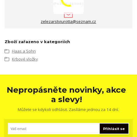
(Po-Pá 9 -16 hod.)
zelezarstviurotta@seznam.cz
Zboží zařazeno v kategoriích
Haas a Sohn
Krbové vložky
Nepropásněte novinky, akce
a slevy!
Můžete se kdykoli odhlásit. Zasíláme jednou za 14 dní.
Přihlásit se