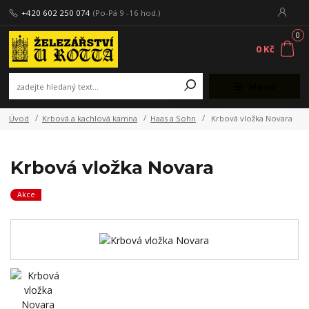
+420 602 250 074
(Po-Pá 9 -16 hod.)
0
0 Kč
Menu
Úvod
Krbová a kachlová kamna
Haas a Sohn
Krbová vložka Novara
Krbová vložka Novara
Akce