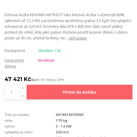
Krbová vložka NOVARA ANTRACIT tato krbová vložka s účinností 80%,
výkonem až 12,2 kW a průměrnou spotřebou paliva 3,5 kg/h má vytápěcí
schopnost až 220 m3. Rozměry skla 678 x 400 mm Vám zaručí pěkný
pohled do ohně, kde jako palivo můžete použít kusové dřevo o délce
polen až 45 cm, uhelné brikety, ne...
celý popis
Dostupnost
Skladem 1 ks
Cena před
50 990 Kč
slevou
47 421 Kč
/
ks
39 191 Kč
bez DPH
Přidat do košíku
Číslo produktu:
0618018070000
váha:
179 kg
výkon:
3 - 12 kW
vytápěný prostor:
220 m3