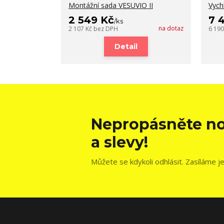
Montážní sada VESUVIO II
Vych
2 549 Kč
7 
/
ks
na dotaz
2 107 Kč
bez DPH
6 19
Detail
Nepropásněte no
a slevy!
Můžete se kdykoli odhlásit. Zasíláme j