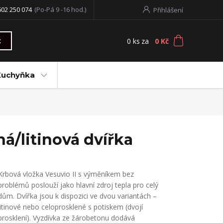
602 250 074
(Po-Pá 9 -16 hod.)
Přihlášení
0
ks
za
0 Kč
t
Kuchyňka
á/litinová dvířka
Krbová vložka Vesuvio II s výměníkem bez
problémů poslouží jako hlavní zdroj tepla pro celý
dům. Dvířka jsou k dispozici ve dvou variantách –
litinové nebo celoprosklené s potiskem (dvojí
prosklení). Vyzdívka ze žárobetonu dodává