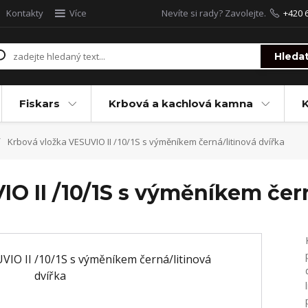
Kontakty
Více
Nevíte si rady? Zavolejte.
+420 
Hleda
Fiskars
Krbová a kachlová kamna
Krbová vložka VESUVIO II /10/1S s výměníkem černá/litinová dvířka
O II /10/1S s výměníkem čern