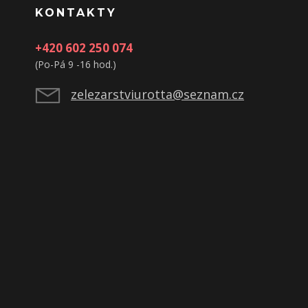
KONTAKTY
+420 602 250 074
(Po-Pá 9 -16 hod.)
zelezarstviurotta@seznam.cz