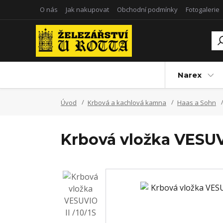
O nás
Jak nakupovat
Obchodní podmínky
Fotogalerie
Narex
Úvod
Krbová a kachlová kamna
Haas a Sohn
Krbová vložka VESUVI