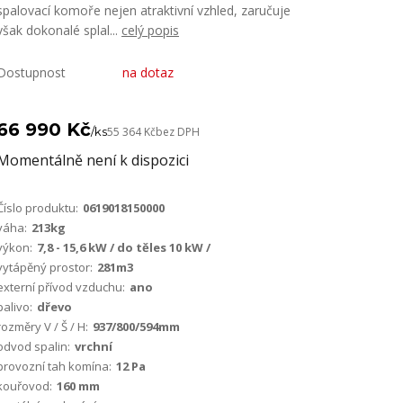
spalovací komoře nejen atraktivní vzhled, zaručuje
však dokonalé splal...
celý popis
Dostupnost
na dotaz
66 990 Kč
/
ks
55 364 Kč
bez DPH
Momentálně není k dispozici
Číslo produktu:
0619018150000
váha:
213kg
výkon:
7,8 - 15,6 kW / do těles 10 kW /
vytápěný prostor:
281m3
externí přívod vzduchu:
ano
palivo:
dřevo
rozměry V / Š / H:
937/800/594mm
odvod spalin:
vrchní
provozní tah komína:
12 Pa
kouřovod:
160 mm