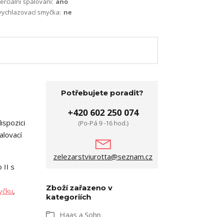
terciální spalování:
ano
vychlazovací smyčka:
ne
Potřebujete poradit?
+420 602 250 074
ispozici
(Po-Pá 9 -16 hod.)
alovací
zelezarstviurotta@seznam.cz
 II s
Zboží zařazeno v
yčku
,
kategoriích
Haas a Sohn