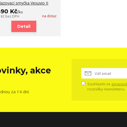
lazovací smyčka Vesuvio II
490 Kč
/
ks
na dotaz
0 Kč
bez DPH
Detail
vinky, akce
Souhlasím se
zpracová
rozesílky newsletteru.
ednou za 14 dní.