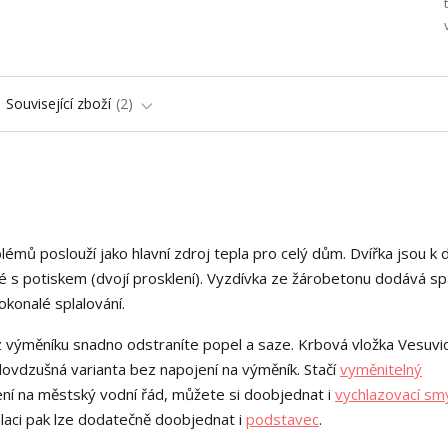
Související zboží
2
mů poslouží jako hlavní zdroj tepla pro celý dům. Dvířka jsou k d
né s potiskem (dvojí prosklení). Vyzdívka ze žárobetonu dodává sp
okonalé splalování.
u z výměníku snadno odstraníte popel a saze. Krbová vložka Vesuvio
vdzušná varianta bez napojení na výměník. Stačí
vyměnitelný
ní na městský vodní řád, můžete si doobjednat i
vychlazovací sm
alaci pak lze dodatečně doobjednat i
podstavec
.