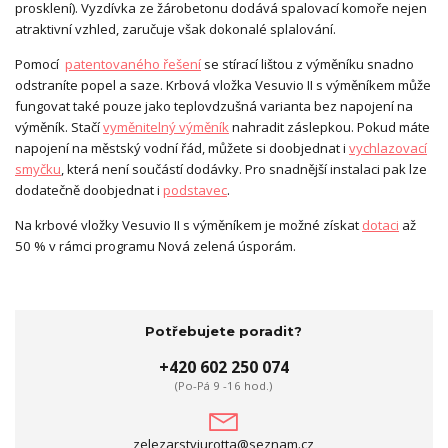
prosklení). Vyzdívka ze žárobetonu dodává spalovací komoře nejen
atraktivní vzhled, zaručuje však dokonalé splalování.
Pomocí
patentovaného řešení
se stírací lištou z výměníku snadno
odstraníte popel a saze. Krbová vložka Vesuvio II s výměníkem může
fungovat také pouze jako teplovdzušná varianta bez napojení na
výměník. Stačí
vyměnitelný výměník
nahradit záslepkou. Pokud máte
napojení na městský vodní řád, můžete si doobjednat i
vychlazovací
smyčku
, která není součástí dodávky. Pro snadnější instalaci pak lze
dodatečně doobjednat i
podstavec
.
Na krbové vložky Vesuvio II s výměníkem je možné získat
dotaci
až
50 % v rámci programu Nová zelená úsporám.
Potřebujete poradit?
+420 602 250 074
(Po-Pá 9 -16 hod.)
zelezarstviurotta@seznam.cz