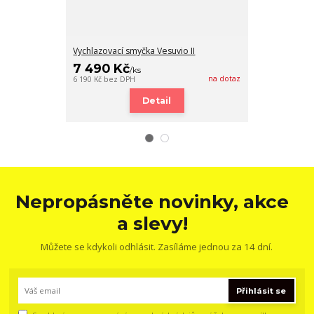
Vychlazovací smyčka Vesuvio II
Montážní sada
7 490 Kč
2 549 Kč
/
ks
/
na dotaz
6 190 Kč
bez DPH
2 107 Kč
bez DP
Detail
Nepropásněte novinky, akce
a slevy!
Můžete se kdykoli odhlásit. Zasíláme jednou za 14 dní.
Přihlásit se