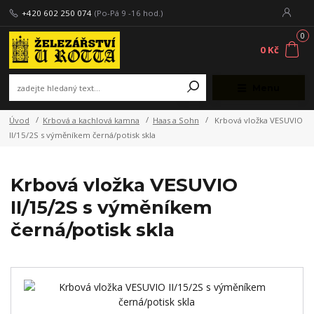
+420 602 250 074
(Po-Pá 9 -16 hod.)
0
0 Kč
Menu
Úvod
Krbová a kachlová kamna
Haas a Sohn
Krbová vložka VESUVIO
II/15/2S s výměníkem černá/potisk skla
Krbová vložka VESUVIO
II/15/2S s výměníkem
černá/potisk skla