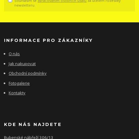
Souhlasím se
zpracováním osobních údajů
za účelem rozesílky
newsletteru.
INFORMACE PRO ZÁKAZNÍKY
O nás
Jak nakupovat
Obchodní podmínky
Fotogalerie
Kontakty
KDE NÁS NAJDETE
Bubenské nábřeží 306/13