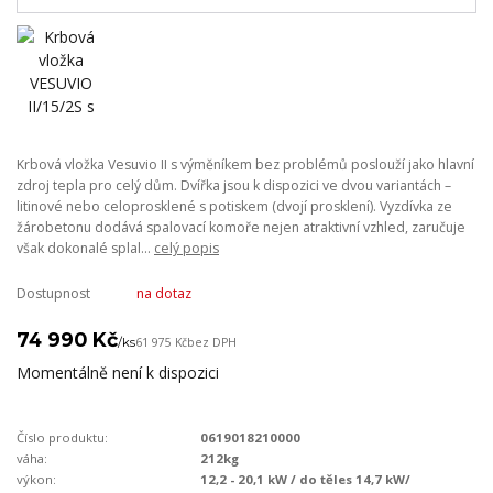
Krbová vložka Vesuvio II s výměníkem bez problémů poslouží jako hlavní
zdroj tepla pro celý dům. Dvířka jsou k dispozici ve dvou variantách –
litinové nebo celoprosklené s potiskem (dvojí prosklení). Vyzdívka ze
žárobetonu dodává spalovací komoře nejen atraktivní vzhled, zaručuje
však dokonalé splal...
celý popis
Dostupnost
na dotaz
74 990 Kč
/
ks
61 975 Kč
bez DPH
Momentálně není k dispozici
Číslo produktu:
0619018210000
váha:
212kg
výkon:
12,2 - 20,1 kW / do těles 14,7 kW/