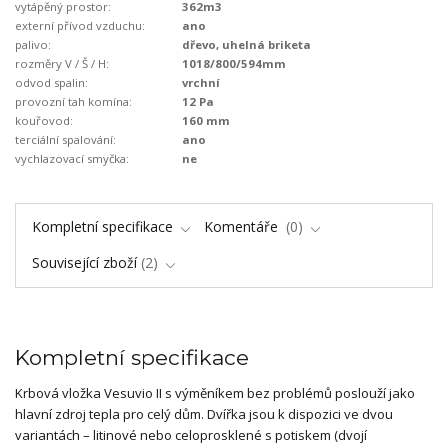
vytápěný prostor:
362m3
externí přívod vzduchu:
ano
palivo:
dřevo, uhelná briketa
rozměry V / Š / H:
1018/800/594mm
odvod spalin:
vrchní
provozní tah komína:
12 Pa
kouřovod:
160 mm
terciální spalování:
ano
vychlazovací smyčka:
ne
Kompletní specifikace
Komentáře
0
Související zboží
2
Kompletní specifikace
Krbová vložka Vesuvio II s výměníkem bez problémů poslouží jako
hlavní zdroj tepla pro celý dům. Dvířka jsou k dispozici ve dvou
variantách – litinové nebo celoprosklené s potiskem (dvojí