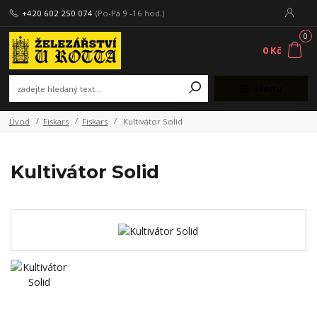
+420 602 250 074
(Po-Pá 9 -16 hod.)
0
0 Kč
Menu
Úvod
Fiskars
Fiskars
Kultivátor Solid
Kultivátor Solid