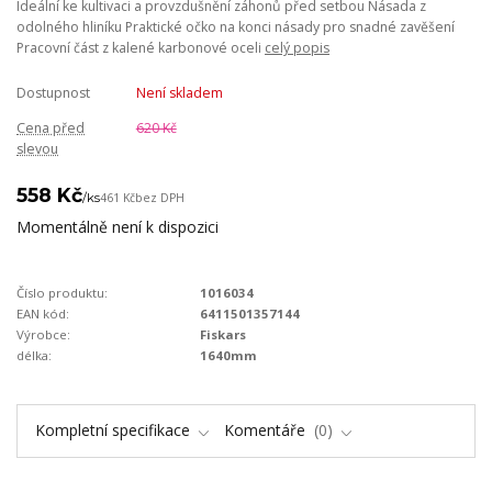
Ideální ke kultivaci a provzdušnění záhonů před setbou Násada z
odolného hliníku Praktické očko na konci násady pro snadné zavěšení
Pracovní část z kalené karbonové oceli
celý popis
Dostupnost
Není skladem
Cena před
620 Kč
slevou
558 Kč
/
ks
461 Kč
bez DPH
Momentálně není k dispozici
Číslo produktu:
1016034
EAN kód:
6411501357144
Výrobce:
Fiskars
délka:
1640mm
Kompletní specifikace
Komentáře
0