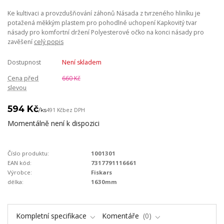
Ke kultivaci a provzdušňování záhonů Násada z tvrzeného hliníku je
potažená měkkým plastem pro pohodlné uchopení Kapkovitý tvar
násady pro komfortní držení Polyesterové očko na konci násady pro
zavěšení
celý popis
Dostupnost
Není skladem
Cena před
660 Kč
slevou
594 Kč
/
ks
491 Kč
bez DPH
Momentálně není k dispozici
Číslo produktu:
1001301
EAN kód:
7317791116661
Výrobce:
Fiskars
délka:
1630mm
Kompletní specifikace
Komentáře
0