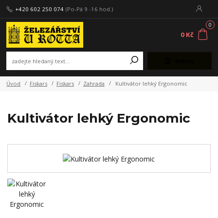
+420 602 250 074
(Po-Pá 9 -16 hod.)
0
0 Kč
Menu
Úvod
Fiskars
Fiskars
Zahrada
Kultivátor lehký Ergonomic
Kultivátor lehký Ergonomic