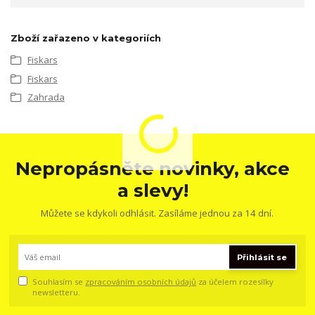
Zboží zařazeno v kategoriích
Fiskars
Fiskars
Zahrada
Nepropásněte novinky, akce
a slevy!
Můžete se kdykoli odhlásit. Zasíláme jednou za 14 dní.
Přihlásit se
Souhlasím se
zpracováním osobních údajů
za účelem rozesílky
newsletteru.