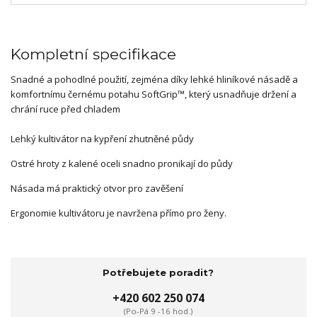
Kompletní specifikace
Snadné a pohodlné použití, zejména díky lehké hliníkové násadě a
komfortnímu černému potahu SoftGrip™, který usnadňuje držení a
chrání ruce před chladem
Lehký kultivátor na kypření zhutněné půdy
Ostré hroty z kalené oceli snadno pronikají do půdy
Násada má praktický otvor pro zavěšení
Ergonomie kultivátoru je navržena přímo pro ženy.
Potřebujete poradit?
+420 602 250 074
(Po-Pá 9 -16 hod.)