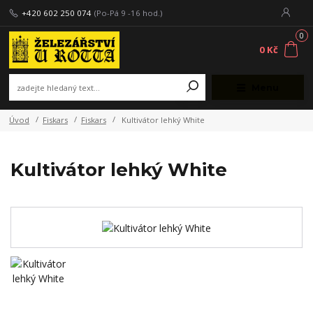
+420 602 250 074
(Po-Pá 9 -16 hod.)
0
0 Kč
Menu
Úvod
Fiskars
Fiskars
Kultivátor lehký White
Kultivátor lehký White