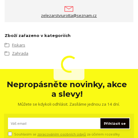
zelezarstviurotta@seznam.cz
Zboží zařazeno v kategoriích
Fiskars
Zahrada
Nepropásněte novinky, akce
a slevy!
Můžete se kdykoli odhlásit. Zasíláme jednou za 14 dní.
Přihlásit se
Souhlasím se
zpracováním osobních údajů
za účelem rozesílky