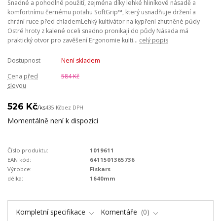
Snadné a pohodlné použití, zejména díky lehké hliníkové násadě a
komfortnímu černému potahu SoftGrip™, který usnadňuje držení a
chrání ruce před chlademLehký kultivátor na kypření zhutněné půdy
Ostré hroty z kalené oceli snadno pronikají do půdy Násada má
praktický otvor pro zavěšení Ergonomie kulti...
celý popis
Dostupnost
Není skladem
Cena před
584 Kč
slevou
526 Kč
/
ks
435 Kč
bez DPH
Momentálně není k dispozici
Číslo produktu:
1019611
EAN kód:
6411501365736
Výrobce:
Fiskars
délka:
1640mm
Kompletní specifikace
Komentáře
0