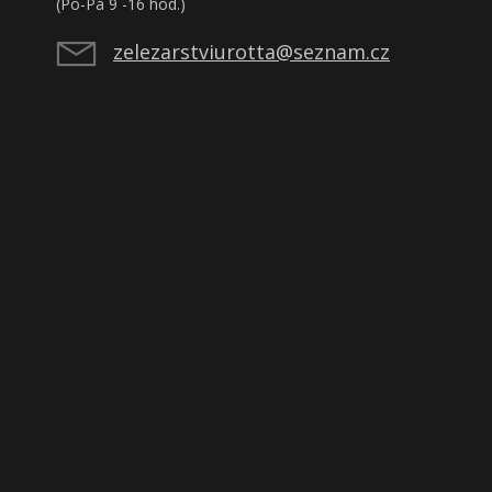
(Po-Pá 9 -16 hod.)
zelezarstviurotta@seznam.cz