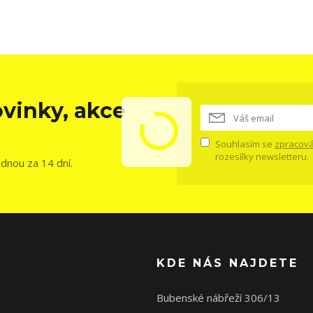
vinky, akce
Souhlasím se
zpracová
rozesílky newsletteru.
ednou za 14 dní.
KDE NÁS NAJDETE
Bubenské nábřeží 306/13