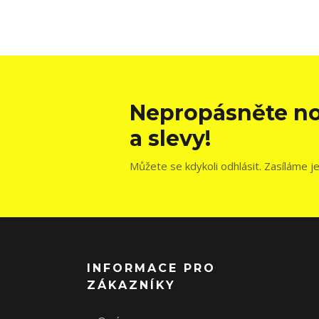
Nepropásněte no
a slevy!
Můžete se kdykoli odhlásit. Zasíláme j
INFORMACE PRO
ZÁKAZNÍKY