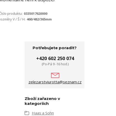
Číslo produktu:
0335017620000
rozměry V / Š / H:
460/482/365mm
Potřebujete poradit?
+420 602 250 074
(Po-Pá 9 -16 hod.)
zelezarstviurotta@seznam.cz
Zboží zařazeno v
kategoriích
Haas a Sohn