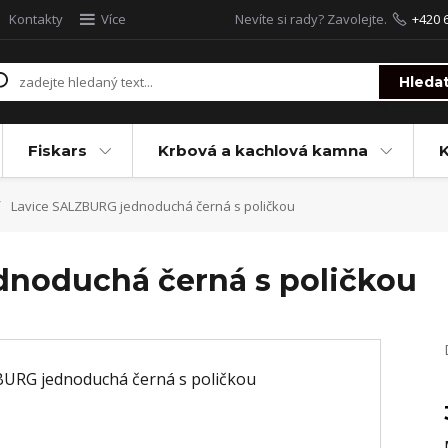
Kontakty
Více
Nevíte si rady? Zavolejte.
+420 
Hleda
Fiskars
Krbová a kachlová kamna
Lavice SALZBURG jednoduchá černá s poličkou
dnoduchá černá s poličkou