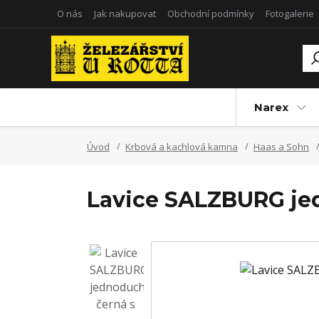
O nás
Jak nakupovat
Obchodní podmínky
Fotogalerie
Narex
Úvod
Krbová a kachlová kamna
Haas a Sohn
Lavice SALZBURG je