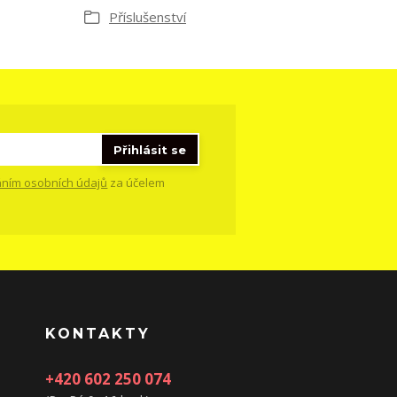
Příslušenství
Přihlásit se
ním osobních údajů
za účelem
KONTAKTY
+420 602 250 074