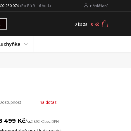
602 250 074
(Po-Pá 9 -16 hod.)
Přihlášení
0
ks
za
0 Kč
t
Kuchyňka
Dostupnost
na dotaz
3 499 Kč
/
ks
2 892 Kč
bez DPH
Momentálně není k dispozici