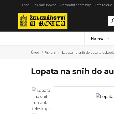
O nás
Jak nakupovat
Obchodní podmínky
Fotogalerie
Narex
Úvod
Fiskars
Lopata na snih do auta teleskopi
Lopata na snih do au