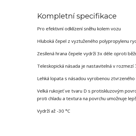
Kompletní specifikace
Pro efektivní odklízení sněhu kolem vozu
Hluboká čepel z vyztuženého polypropylenu ryc
Zesílená hrana čepele vydrží 3x déle oproti bě
Teleskopická násada je nastavitelná v rozmez
Lehká lopata s násadou vyrobenou ztvrzeného h
Velká rukojeť ve tvaru D s protiskluzovým povrc
proti chladu a textura na povrchu umožnuje lepší
Vydrží až -30 °C