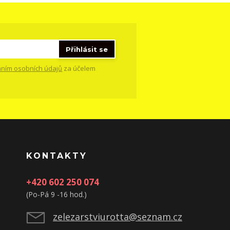
Přihlásit se
ním osobních údajů
za účelem
KONTAKTY
+420 602 250 074
(Po-Pá 9 -16 hod.)
zelezarstviurotta@seznam.cz