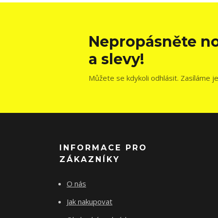
Nepropásněte no
a slevy!
Můžete se kdykoli odhlásit. Zasíláme j
INFORMACE PRO
ZÁKAZNÍKY
O nás
Jak nakupovat