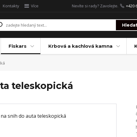
Kontakty
Více
Nevíte si rady? Zavolejte.
+420 
Hleda
Fiskars
Krbová a kachlová kamna
cká
ta teleskopická