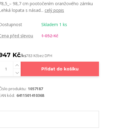
78,5_– 98,7 cm pootočením oranžového zámku
Lehká lopata s násad...
celý popis
Dostupnost
Skladem 1 ks
Cena před slevou
1 052 Kč
947 Kč
/
ks
783 Kč
bez DPH
Přidat do košíku
Číslo produktu:
1057187
EAN kód:
6411501410368