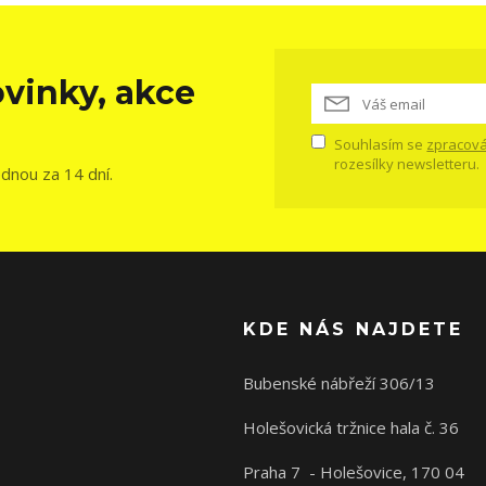
vinky, akce
Souhlasím se
zpracová
rozesílky newsletteru.
ednou za 14 dní.
KDE NÁS NAJDETE
Bubenské nábřeží 306/13
Holešovická tržnice hala č. 36
Praha 7 - Holešovice, 170 04