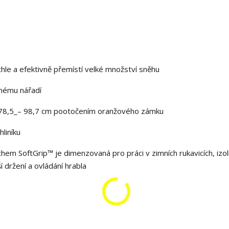
hle a efektivně přemístí velké množství sněhu
žnému nářadí
í 78,5_– 98,7 cm pootočením oranžového zámku
liníku
hem SoftGrip™ je dimenzovaná pro práci v zimních rukavicích, izol
 držení a ovládání hrabla