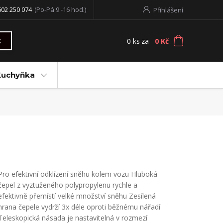
602 250 074
(Po-Pá 9 -16 hod.)
Přihlášení
0
ks
za
0 Kč
t
Kuchyňka
Pro efektivní odklízení sněhu kolem vozu Hluboká
čepel z vyztuženého polypropylenu rychle a
efektivně přemístí velké množství sněhu Zesílená
hrana čepele vydrží 3x déle oproti běžnému nářadí
Teleskopická násada je nastavitelná v rozmezí